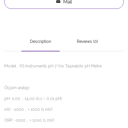
Mail
Description
Reviews (0)
Model : XS Instruments pH 7 Vio Taşınabilir pH Metre
Ölçüm aralığı:
pH: 0,00 … 14,00 (0,1 – 0,01 pH)
mV: -1000 … + 1000 (1 mV)
ORP: -1000 … + 1000 (1 mV)