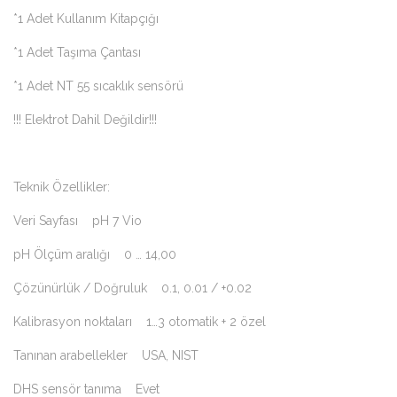
*1 Adet Kullanım Kitapçığı
*1 Adet Taşıma Çantası
*1 Adet NT 55 sıcaklık sensörü
!!! Elektrot Dahil Değildir!!!
Teknik Özellikler:
Veri Sayfası pH 7 Vio
pH Ölçüm aralığı 0 … 14,00
Çözünürlük / Doğruluk 0.1, 0.01 / +0.02
Kalibrasyon noktaları 1…3 otomatik + 2 özel
Tanınan arabellekler USA, NIST
DHS sensör tanıma Evet