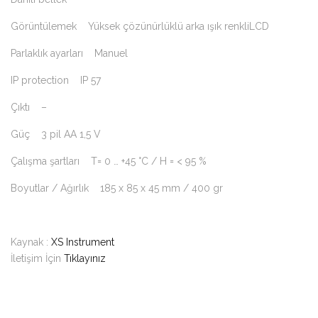
Görüntülemek Yüksek çözünürlüklü arka ışık renkliLCD
Parlaklık ayarları Manuel
IP protection IP 57
Çıktı –
Güç 3 pil AA 1,5 V
Çalışma şartları T= 0 … +45 °C / H = < 95 %
Boyutlar / Ağırlık 185 x 85 x 45 mm / 400 gr
Kaynak :
XS Instrument
İletişim İçin
Tıklayınız