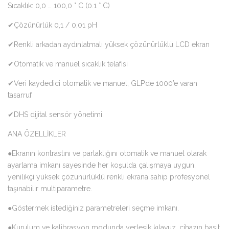
Sıcaklık: 0,0 … 100,0 ° C (0.1 ° C)
✔Çözünürlük 0,1 / 0,01 pH
✔Renkli arkadan aydınlatmalı yüksek çözünürlüklü LCD ekran
✔Otomatik ve manuel sıcaklık telafisi
✔Veri kaydedici otomatik ve manuel, GLP’de 1000’e varan
tasarruf
✔DHS dijital sensör yönetimi.
ANA ÖZELLİKLER
●Ekranın kontrastını ve parlaklığını otomatik ve manuel olarak
ayarlama imkanı sayesinde her koşulda çalışmaya uygun,
yenilikçi yüksek çözünürlüklü renkli ekrana sahip profesyonel
taşınabilir multiparametre.
●Göstermek istediğiniz parametreleri seçme imkanı.
●Kurulum ve kalibrasyon modunda yerleşik kılavuz, cihazın basit