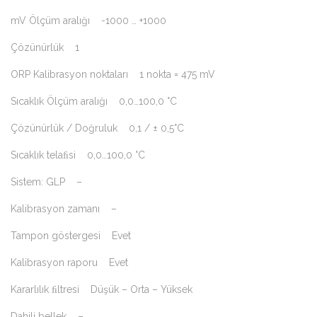
mV Ölçüm aralığı -1000 … +1000
Çözünürlük 1
ORP Kalibrasyon noktaları 1 nokta = 475 mV
Sıcaklık Ölçüm aralığı 0,0…100,0 °C
Çözünürlük / Doğruluk 0,1 / ± 0,5°C
Sıcaklık telaﬁsi 0,0…100,0 °C
Sistem: GLP –
Kalibrasyon zamanı –
Tampon göstergesi Evet
Kalibrasyon raporu Evet
Kararlılık ﬁltresi Düşük – Orta – Yüksek
Dahili bellek –