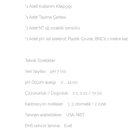
*1 Adet Kullanım Kitapçığı
*1 Adet Taşıma Çantası
*1 Adet NT 55 sıcaklık sensörü
*1 Adet pH Jel elektrot, Plastik Gövde, BNC’li 1 metre ka
Teknik Özellikler:
Veri Sayfası pH 7 Vio
pH Ölçüm aralığı 0 … 14,00
Çözünürlük / Doğruluk 0.1, 0.01 / +0.02
Kalibrasyon noktaları 1…3 otomatik + 2 özel
Tanınan arabellekler USA, NIST
DHS sensör tanıma Evet