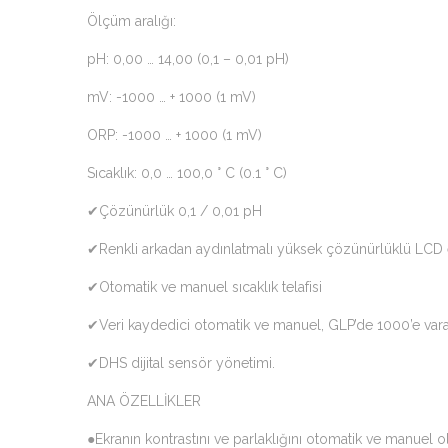
Ölçüm aralığı:
pH: 0,00 … 14,00 (0,1 – 0,01 pH)
mV: -1000 … + 1000 (1 mV)
ORP: -1000 … + 1000 (1 mV)
Sıcaklık: 0,0 … 100,0 ° C (0.1 ° C)
✔Çözünürlük 0,1 / 0,01 pH
✔Renkli arkadan aydınlatmalı yüksek çözünürlüklü LCD 
✔Otomatik ve manuel sıcaklık telafisi
✔Veri kaydedici otomatik ve manuel, GLP’de 1000’e vara
✔DHS dijital sensör yönetimi.
ANA ÖZELLİKLER
●Ekranın kontrastını ve parlaklığını otomatik ve manuel