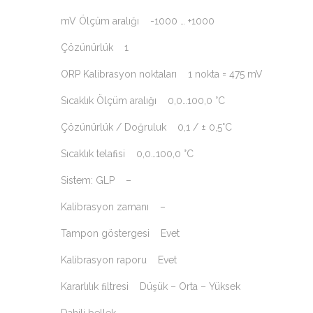
mV Ölçüm aralığı -1000 … +1000
Çözünürlük 1
ORP Kalibrasyon noktaları 1 nokta = 475 mV
Sıcaklık Ölçüm aralığı 0,0…100,0 °C
Çözünürlük / Doğruluk 0,1 / ± 0,5°C
Sıcaklık telaﬁsi 0,0…100,0 °C
Sistem: GLP –
Kalibrasyon zamanı –
Tampon göstergesi Evet
Kalibrasyon raporu Evet
Kararlılık ﬁltresi Düşük – Orta – Yüksek