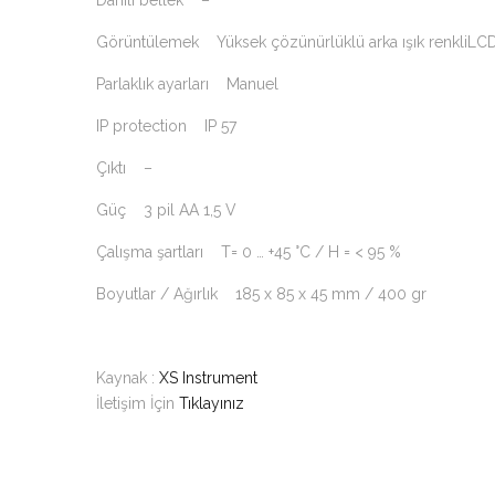
Dahili bellek –
Görüntülemek Yüksek çözünürlüklü arka ışık renkliLC
Parlaklık ayarları Manuel
IP protection IP 57
Çıktı –
Güç 3 pil AA 1,5 V
Çalışma şartları T= 0 … +45 °C / H = < 95 %
Boyutlar / Ağırlık 185 x 85 x 45 mm / 400 gr
Kaynak :
XS Instrument
İletişim İçin
Tıklayınız