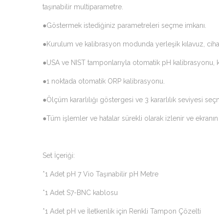
taşınabilir multiparametre.
●Göstermek istediğiniz parametreleri seçme imkanı.
●Kurulum ve kalibrasyon modunda yerleşik kılavuz, cihazı
●USA ve NIST tamponlarıyla otomatik pH kalibrasyonu, ku
●1 noktada otomatik ORP kalibrasyonu.
●Ölçüm kararlılığı göstergesi ve 3 kararlılık seviyesi se
●Tüm işlemler ve hatalar sürekli olarak izlenir ve ekranın 
Set İçeriği:
*1 Adet pH 7 Vio Taşınabilir pH Metre
*1 Adet S7-BNC kablosu
*1 Adet pH ve İletkenlik için Renkli Tampon Çözelti