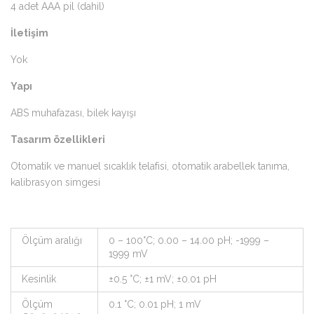
4 adet AAA pil (dahil)
İletişim
Yok
Yapı
ABS muhafazası, bilek kayışı
Tasarım özellikleri
Otomatik ve manuel sıcaklık telafisi, otomatik arabellek tanıma,
kalibrasyon simgesi
Ölçüm aralığı
0 – 100°C; 0.00 – 14.00 pH; -1999 –
1999 mV
Kesinlik
±0.5 °C; ±1 mV; ±0.01 pH
Ölçüm
0.1 °C; 0.01 pH; 1 mV