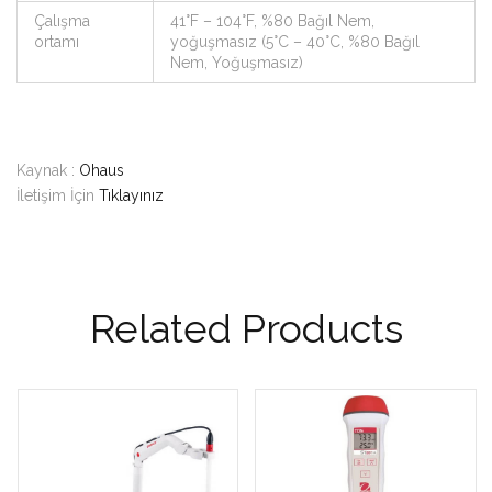
Çalışma
41°F – 104°F, %80 Bağıl Nem,
ortamı
yoğuşmasız (5°C – 40°C, %80 Bağıl
Nem, Yoğuşmasız)
Kaynak :
Ohaus
İletişim İçin
Tıklayınız
Related Products