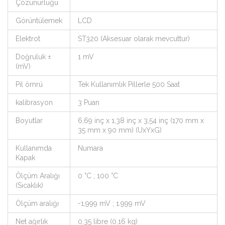
Çözünürlüğü
Görüntülemek
LCD
Elektrot
ST320 (Aksesuar olarak mevcuttur)
Doğruluk ±
1 mV
(mV)
Pil ömrü
Tek Kullanımlık Pillerle 500 Saat
kalibrasyon
3 Puan
Boyutlar
6,69 inç x 1,38 inç x 3,54 inç (170 mm x
35 mm x 90 mm) (UxYxG)
Kullanımda
Numara
Kapak
Ölçüm Aralığı
0 °C ; 100 °C
(Sıcaklık)
Ölçüm aralığı
-1,999 mV ; 1.999 mV
Net ağırlık
0,35 libre (0,16 kg)