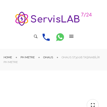
HOME
PH METRE
OHAUS
OHAUS ST300B TAŞINABILIR
PH METRE