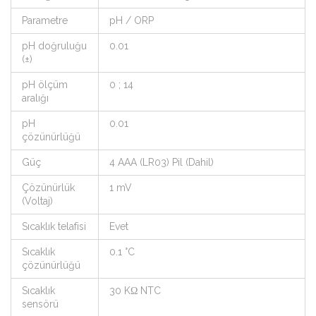
Parametre
pH / ORP
pH doğruluğu
0.01
(±)
pH ölçüm
0 ; 14
aralığı
pH
0.01
çözünürlüğü
Güç
4 AAA (LR03) Pil (Dahil)
Çözünürlük
1 mV
(Voltaj)
Sıcaklık telafisi
Evet
Sıcaklık
0.1 °C
çözünürlüğü
Sıcaklık
30 KΩ NTC
sensörü