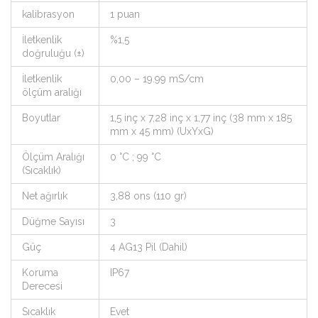
kalibrasyon
1 puan
İletkenlik
%1,5
doğruluğu (±)
İletkenlik
0,00 – 19.99 mS/cm
ölçüm aralığı
Boyutlar
1,5 inç x 7,28 inç x 1,77 inç (38 mm x 185
mm x 45 mm) (UxYxG)
Ölçüm Aralığı
0 °C ; 99 °C
(Sıcaklık)
Net ağırlık
3,88 ons (110 gr)
Düğme Sayısı
3
Güç
4 AG13 Pil (Dahil)
Koruma
IP67
Derecesi
Sıcaklık
Evet