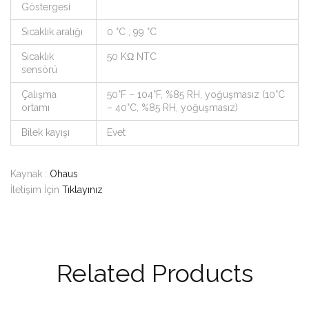
Göstergesi
Sıcaklık aralığı
0 °C ; 99 °C
Sıcaklık
50 KΩ NTC
sensörü
Çalışma
50°F – 104°F, %85 RH, yoğuşmasız (10°C
ortamı
– 40°C, %85 RH, yoğuşmasız)
Bilek kayışı
Evet
Kaynak :
Ohaus
İletişim İçin
Tıklayınız
Related Products