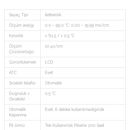
Sayaç Tipi
İletkenlik
Ölçüm aralığı
0.0 – 99.0 °C; 0,00 – 19,99 ms/cm
Kesinlik
± %1,5 / ± 0,5 °C
Ölçüm
10 μs/cm
Çözünürlüğü
Görüntülemek
LCD
ATC
Evet
Sıcaklık telafisi
Otomatik
Doğruluk ±
0,5 °C
(Sıcaklık)
Otomatik
Evet, 6 dakika kullanılmadığında
Kapanma
Pil ömrü
Tek Kullanımlık Pillerle 200 Saat