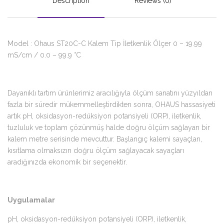
Description
Reviews (0)
Model : Ohaus ST20C-C Kalem Tip İletkenlik Ölçer 0 – 19.99
mS/cm / 0.0 – 99.9 °C
Dayanıklı tartım ürünlerimiz aracılığıyla ölçüm sanatını yüzyıldan
fazla bir süredir mükemmelleştirdikten sonra, OHAUS hassasiyeti
artık pH, oksidasyon-redüksiyon potansiyeli (ORP), iletkenlik,
tuzluluk ve toplam çözünmüş halde doğru ölçüm sağlayan bir
kalem metre serisinde mevcuttur. Başlangıç ​​kalemi sayaçları,
kısıtlama olmaksızın doğru ölçüm sağlayacak sayaçları
aradığınızda ekonomik bir seçenektir.
Uygulamalar
pH, oksidasyon-redüksiyon potansiyeli (ORP), iletkenlik,