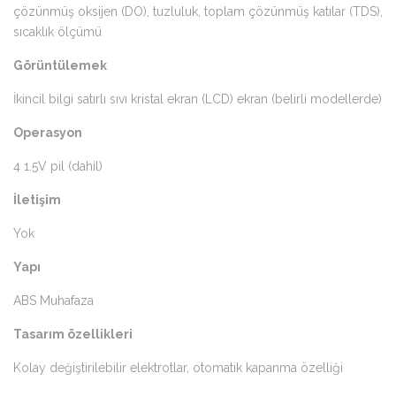
çözünmüş oksijen (DO), tuzluluk, toplam çözünmüş katılar (TDS),
sıcaklık ölçümü
Görüntülemek
İkincil bilgi satırlı sıvı kristal ekran (LCD) ekran (belirli modellerde)
Operasyon
4 1.5V pil (dahil)
İletişim
Yok
Yapı
ABS Muhafaza
Tasarım özellikleri
Kolay değiştirilebilir elektrotlar, otomatik kapanma özelliği