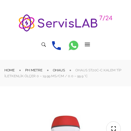
HOME
PH METRE
OHAUS
OHAUS ST20C-C KALEM TIP
İLETKENLIK ÖLÇER 0 – 19.99 MS/CM / 0.0 – 99.9 °C