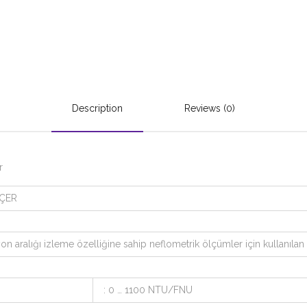
Description
Reviews (0)
r
LÇER
n aralığı izleme özelliğine sahip neflometrik ölçümler için kullanılan l
: 0 … 1100 NTU/FNU