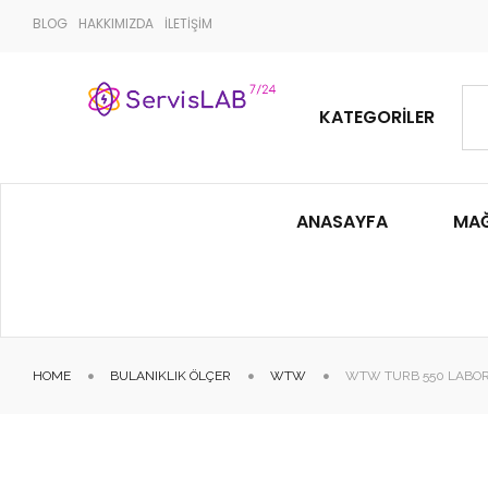
BLOG
HAKKIMIZDA
İLETİŞİM
KATEGORILER
ANASAYFA
MA
HOME
BULANIKLIK ÖLÇER
WTW
WTW TURB 550 LABORA