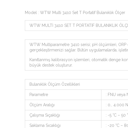
Model : WTW Multi 3410 Set T Portatif Bulanıklık Ölçer
WTW MULTİ 3410 SET T PORTATİF BULANIKLIK ÖLÇ
WTW Multiparametre 3410 serisi; pH ölçümleri, ORP ölçü
gerçekleştirmenizi sağlar. Bütün uygulamalarda, işletim
Kanıtlanmış kalibrasyon işlemleri, otomatik denge kont
büyük destek oluşturur.
Bulanıklık Ölçüm Özellikleri
Parametre
: FNU veya
Ölçüm Aralığı
: 0… 4.000 
Çalışma Sıçaklığı
: -5 °C – 50 
Saklama Sıcaklığı
: -20 °C – 8