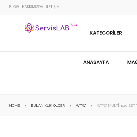
BLOG
HAKKIMIZDA
İLETİŞİM
KATEGORILER
ANASAYFA
MA
HOME
BULANIKLIK ÖLÇER
WTW
WTW MULTI 3410 SET 