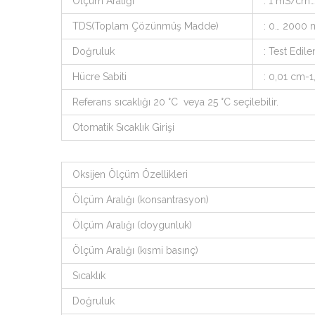
Ölçüm Aralığı
: 1 mS/cm
TDS(Toplam Çözünmüş Madde)
: 0… 2000 
Doğruluk
: Test Edil
Hücre Sabiti
: 0,01 cm-1
Referans sıcaklığı 20 °C veya 25 °C seçilebilir.
Otomatik Sıcaklık Girişi
Oksijen Ölçüm Özellikleri
Ölçüm Aralığı (konsantrasyon)
Ölçüm Aralığı (doygunluk)
Ölçüm Aralığı (kısmi basınç)
Sıcaklık
Doğruluk