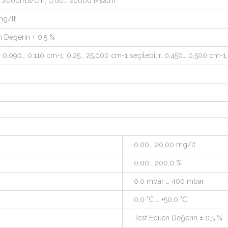
… 2000mS/cm, 0,00… 20000 MΩcm
mg/lt
en Değerin ± 0,5 %
, 0,090… 0.110 cm-1, 0,25… 25,000 cm-1 seçilebilir. 0,450… 0,500 cm-1, 
: 0,00… 20,00 mg/lt
: 0,00… 200,0 %
: 0,0 mbar … 400 mbar
: 0,0 °C … +50,0 °C
: Test Edilen Değerin ± 0,5 %