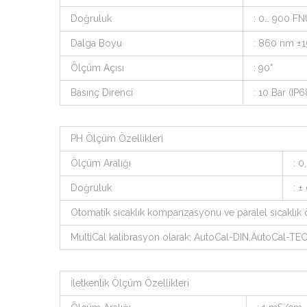
Doğruluk
: 0… 900 F
Dalga Boyu
: 860 nm ±1
Ölçüm Açısı
: 90°
Basınç Direnci
: 10 Bar (IP6
PH Ölçüm Özellikleri
Ölçüm Aralığı
: 0
Doğruluk
: ±
Otomatik sıcaklık kompanzasyonu ve paralel sıcaklık
MultiCal kalibrasyon olarak; AutoCal-DIN,AutoCal-TEC
İletkenlik Ölçüm Özellikleri