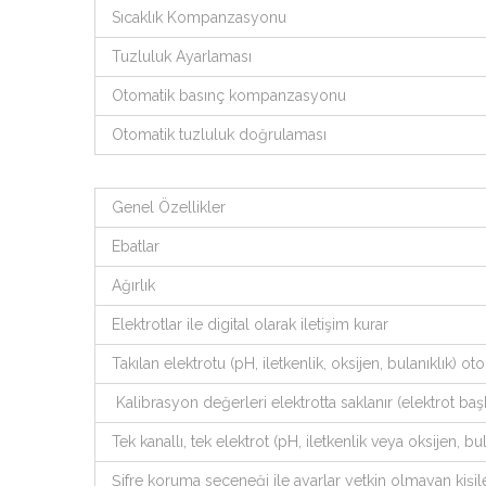
Sıcaklık Kompanzasyonu
Tuzluluk Ayarlaması
Otomatik basınç kompanzasyonu
Otomatik tuzluluk doğrulaması
Genel Özellikler
Ebatlar
Ağırlık
Elektrotlar ile digital olarak iletişim kurar
Takılan elektrotu (pH, iletkenlik, oksijen, bulanıklık) 
Kalibrasyon değerleri elektrotta saklanır (elektrot baş
Tek kanallı, tek elektrot (pH, iletkenlik veya oksijen, bul
Şifre koruma seçeneği ile ayarlar yetkin olmayan kişil