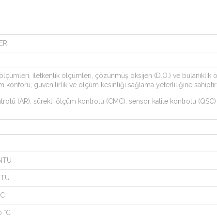
ER
mleri, iletkenlik ölçümleri, çözünmüş oksijen (D.O.) ve bulanıklık ölç
 konforu, güvenilirlik ve ölçüm kesinliği sağlama yeterliliğine sahiptir
rolü (AR), sürekli ölçüm kontrolü (CMC), sensör kalite kontrolu (QSC) v
 NTU
NTU
°C
0 °C