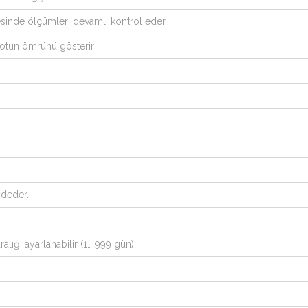
sinde ölçümleri devamlı kontrol eder
trotun ömrünü gösterir
ydeder.
lığı ayarlanabilir (1… 999 gün)