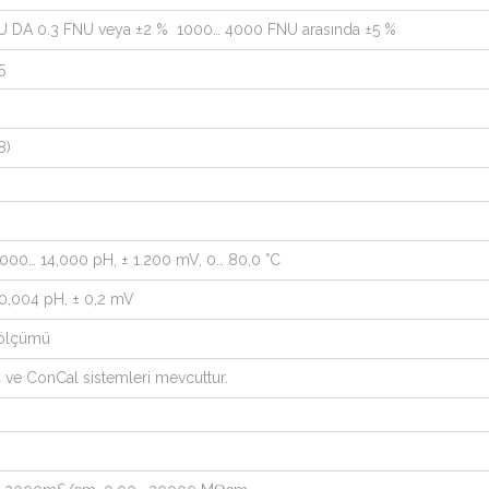
NU DA 0.3 FNU veya ±2 % 1000… 4000 FNU arasında ±5 %
5
8)
,000… 14,000 pH, ± 1.200 mV, 0… 80,0 °C
 0,004 pH, ± 0,2 mV
 ölçümü
 ve ConCal sistemleri mevcuttur.