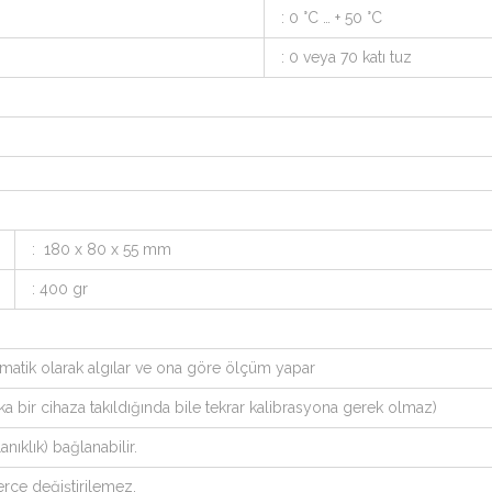
: 0 °C … + 50 °C
: 0 veya 70 katı tuz
: 180 x 80 x 55 mm
: 400 gr
otomatik olarak algılar ve ona göre ölçüm yapar
ka bir cihaza takıldığında bile tekrar kalibrasyona gerek olmaz)
anıklık) bağlanabilir.
erce değiştirilemez.