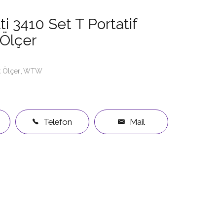
 3410 Set T Portatif
 Ölçer
k Ölçer
WTW
Telefon
Mail