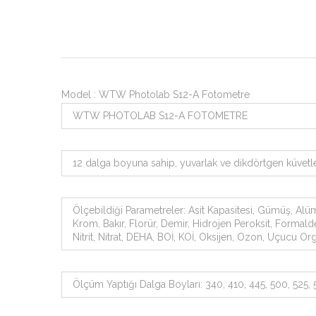
Model : WTW Photolab S12-A Fotometre
WTW PHOTOLAB S12-A FOTOMETRE
12 dalga boyuna sahip, yuvarlak ve dikdörtgen küvetle
Ölçebildiği Parametreler: Asit Kapasitesi, Gümüş, Alümi
Krom, Bakır, Florür, Demir, Hidrojen Peroksit, Form
Nitrit, Nitrat, DEHA, BOİ, KOİ, Oksijen, Ozon, Uçucu Organ
Ölçüm Yaptığı Dalga Boyları: 340, 410, 445, 500, 525,