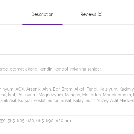
Description
Reviews (0)
rde, otomatik kendi kendini kontrol imkanına sahiptir.
nyum, AOX, Arsenik, Altın, Bor, Brom, Alkol, Fenol, Kalsiyum, Kadmiyum,
aldehit, İyot, Potasyum, Magnezyum, Mangan, Molibden, Monokloramin
ik Asit, Kurşun, Fosfat, Sülfür, Silikat, Kalay, Sülfit, Yüzey Aktif Maddeler
 550, 565, 605, 620, 665, 690, 820 nm