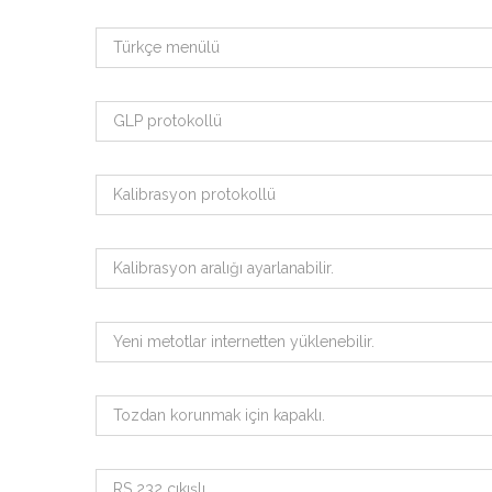
Türkçe menülü
GLP protokollü
Kalibrasyon protokollü
Kalibrasyon aralığı ayarlanabilir.
Yeni metotlar internetten yüklenebilir.
Tozdan korunmak için kapaklı.
RS 232 çıkışlı