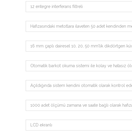
12 entegre interferans filtreli
Hafızasındaki metotlara ilaveten 50 adet kendinden m
16 mm çaplı dairesel 10, 20, 50 mm’lik dikdörtgen küvet
Otomatik barkot okuma sistemi ile kolay ve hatasız ö
Açıldığında sistem kendini otomatik olarak kontrol ede
1000 adet ölçümü zamana ve saate bağlı olarak hafızay
LCD ekranlı