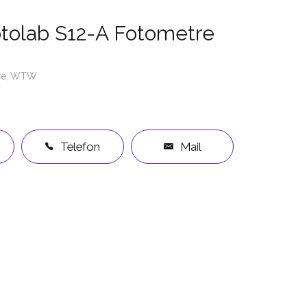
olab S12-A Fotometre
re
WTW
Telefon
Mail