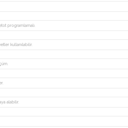
etot programlamalı.
ler kullanılabilir.
lçüm.
r.
a alabilir.