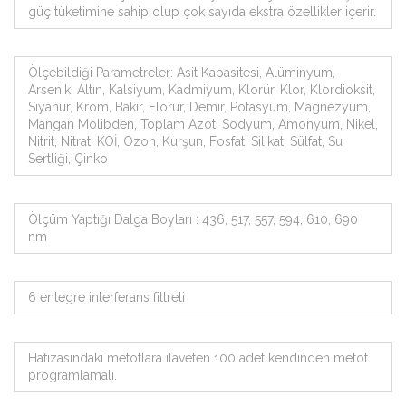
güç tüketimine sahip olup çok sayıda ekstra özellikler içerir.
Ölçebildiği Parametreler: Asit Kapasitesi, Alüminyum,
Arsenik, Altın, Kalsiyum, Kadmiyum, Klorür, Klor, Klordioksit,
Siyanür, Krom, Bakır, Florür, Demir, Potasyum, Magnezyum,
Mangan Molibden, Toplam Azot, Sodyum, Amonyum, Nikel,
Nitrit, Nitrat, KOİ, Ozon, Kurşun, Fosfat, Silikat, Sülfat, Su
Sertliği, Çinko
Ölçüm Yaptığı Dalga Boyları : 436, 517, 557, 594, 610, 690
nm
6 entegre interferans filtreli
Hafızasındaki metotlara ilaveten 100 adet kendinden metot
programlamalı.