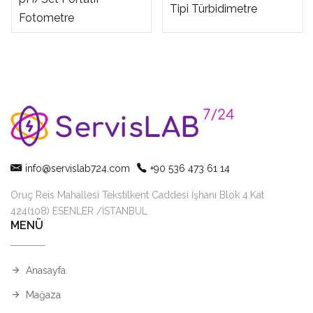
Tipi Türbidimetre
Fotometre
info@servislab724.com
+90 536 473 61 14
Oruç Reis Mahallesi Tekstilkent Caddesi İşhanı Blok 4.Kat
424(108) ESENLER /İSTANBUL
MENÜ
Anasayfa
Mağaza