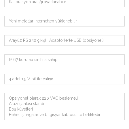
Kalibrasyon aralığı ayarlanabilir.
Yeni metotlar internetten yüklenebilir.
Arayüz RS 232 çıkışlı ,Adaptörlerle USB (opsiyonel)
IP 67 koruma sınıfına sahip.
4 adet 1,5 V pil ile çalışır.
Opsiyonel olarak 220 VAC beslemeli
Arazi çantası standı
Boş küvetleri
Beher, şırıngalar ve bilgisyar kablosu ile birliktedir.