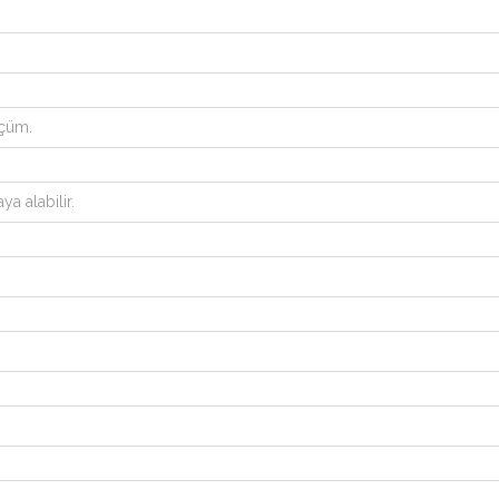
lçüm.
a alabilir.