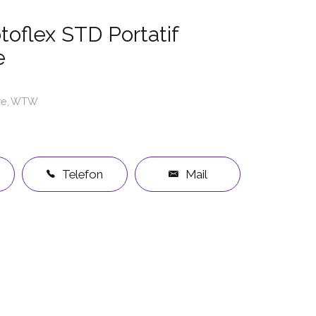
flex STD Portatif
e
re
WTW
Telefon
Mail