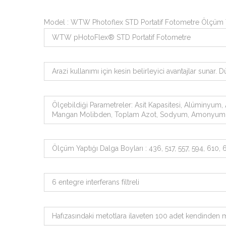
Model : WTW Photoflex STD Portatif Fotometre Ölçüm Yap
WTW pHotoFlex® STD Portatif Fotometre
Arazi kullanımı için kesin belirleyici avantajlar sunar.
Ölçebildiği Parametreler: Asit Kapasitesi, Alüminyum, 
Mangan Molibden, Toplam Azot, Sodyum, Amonyum, Nikel, 
Ölçüm Yaptığı Dalga Boyları : 436, 517, 557, 594, 610,
6 entegre interferans filtreli
Hafızasındaki metotlara ilaveten 100 adet kendinden 