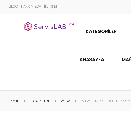
BLOG
HAKKIMIZDA
İLETİŞİM
KATEGORILER
ANASAYFA
MA
HOME
FOTOMETRE
WTW
WTW PHOTOFLEX STD PORTAT