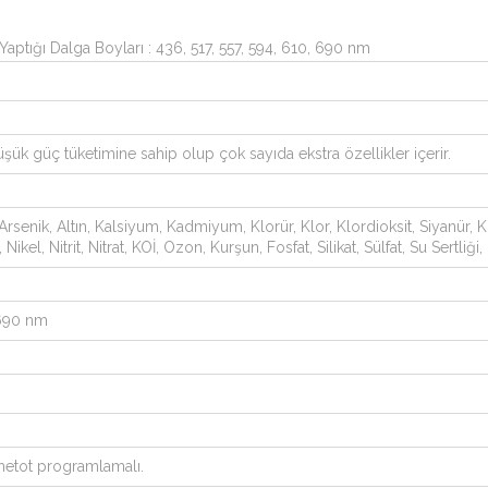
tığı Dalga Boyları : 436, 517, 557, 594, 610, 690 nm
 Düşük güç tüketimine sahip olup çok sayıda ekstra özellikler içerir.
Arsenik, Altın, Kalsiyum, Kadmiyum, Klorür, Klor, Klordioksit, Siyanür
Nitrit, Nitrat, KOİ, Ozon, Kurşun, Fosfat, Silikat, Sülfat, Su Sertliği,
 690 nm
metot programlamalı.