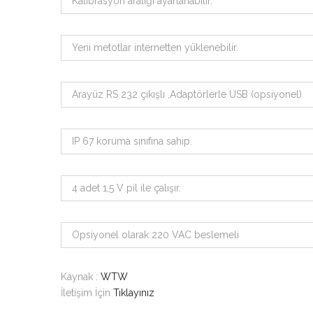
Kalibrasyon aralığı ayarlanabilir.
Yeni metotlar internetten yüklenebilir.
Arayüz RS 232 çıkışlı ,Adaptörlerle USB (opsiyonel)
IP 67 koruma sınıfına sahip.
4 adet 1,5 V pil ile çalışır.
Opsiyonel olarak 220 VAC beslemeli
Kaynak :
WTW
İletişim İçin
Tıklayınız