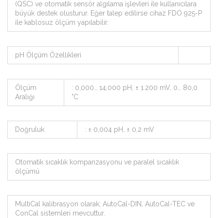
(QSC) ve otomatik sensör algılama işlevleri ile kullanıcılara
büyük destek olusturur. Eğer talep edilirse cihaz FDO 925-P
ile kablosuz ölçüm yapılabilir.
pH Ölçüm Özellikleri
Ölçüm
: 0,000… 14,000 pH, ± 1.200 mV, 0… 80,0
Aralığı
°C
Doğruluk
: ± 0,004 pH, ± 0,2 mV
Otomatik sıcaklık kompanzasyonu ve paralel sıcaklık
ölçümü
MultiCal kalibrasyon olarak; AutoCal-DIN, AutoCal-TEC ve
ConCal sistemleri mevcuttur.