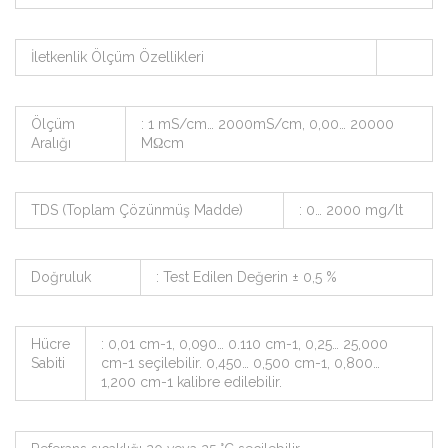
İletkenlik Ölçüm Özellikleri
Ölçüm
: 1 mS/cm… 2000mS/cm, 0,00… 20000
Aralığı
MΩcm
TDS (Toplam Çözünmüş Madde)
: 0… 2000 mg/lt
Doğruluk
: Test Edilen Değerin ± 0,5 %
Hücre
: 0,01 cm-1, 0,090… 0.110 cm-1, 0,25… 25,000
Sabiti
cm-1 seçilebilir. 0,450… 0,500 cm-1, 0,800…
1,200 cm-1 kalibre edilebilir.