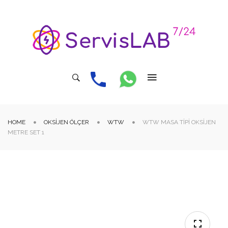
HOME
OKSIJEN ÖLÇER
WTW
WTW MASA TIPI OKSIJEN
METRE SET 1