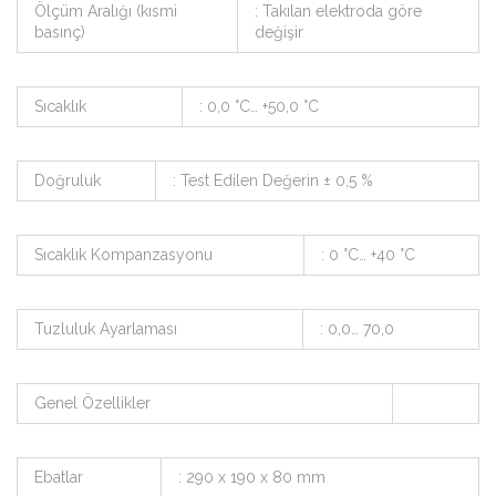
Ölçüm Aralığı (kısmi
: Takılan elektroda göre
basınç)
değişir
Sıcaklık
: 0,0 °C… +50,0 °C
Doğruluk
: Test Edilen Değerin ± 0,5 %
Sıcaklık Kompanzasyonu
: 0 °C… +40 °C
Tuzluluk Ayarlaması
: 0,0… 70,0
Genel Özellikler
Ebatlar
: 290 x 190 x 80 mm