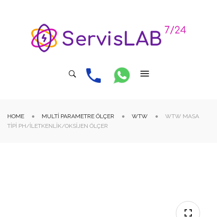
HOME
MULTI PARAMETRE ÖLÇER
WTW
WTW MASA
TIPI PH/İLETKENLIK/OKSIJEN ÖLÇER