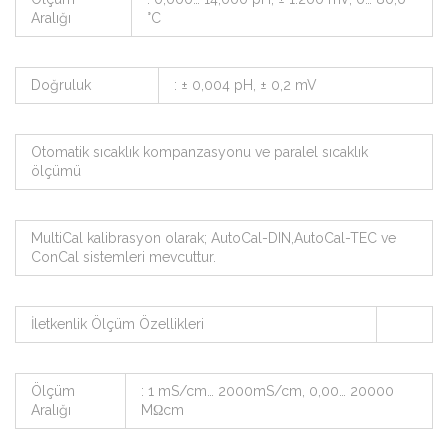
Aralığı
°C
Doğruluk
: ± 0,004 pH, ± 0,2 mV
Otomatik sıcaklık kompanzasyonu ve paralel sıcaklık
ölçümü
MultiCal kalibrasyon olarak; AutoCal-DIN,AutoCal-TEC ve
ConCal sistemleri mevcuttur.
İletkenlik Ölçüm Özellikleri
Ölçüm
: 1 mS/cm… 2000mS/cm, 0,00… 20000
Aralığı
MΩcm