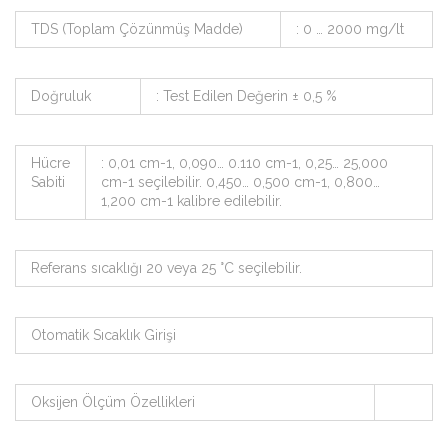
TDS (Toplam Çözünmüş Madde)
: 0 … 2000 mg/lt
Doğruluk
: Test Edilen Değerin ± 0,5 %
Hücre
: 0,01 cm-1, 0,090… 0.110 cm-1, 0,25… 25,000
Sabiti
cm-1 seçilebilir. 0,450… 0,500 cm-1, 0,800…
1,200 cm-1 kalibre edilebilir.
Referans sıcaklığı 20 veya 25 °C seçilebilir.
Otomatik Sıcaklık Girişi
Oksijen Ölçüm Özellikleri