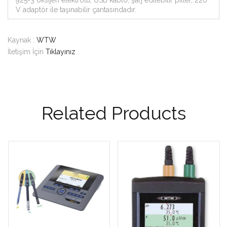
925-3 oksijen elektrotu, USB kablo, şarj edilebilir piller, 220
V adaptör ile taşınabilir çantasındadır.
Kaynak :
WTW
İletişim İçin
Tıklayınız
Related Products