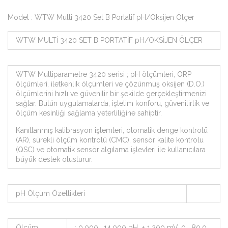
Model : WTW Multi 3420 Set B Portatif pH/Oksijen Ölçer
WTW MULTİ 3420 SET B PORTATİF pH/OKSİJEN ÖLÇER
WTW Multiparametre 3420 serisi ; pH ölçümleri, ORP
ölçümleri, iletkenlik ölçümleri ve çözünmüş oksijen (D.O.)
ölçümlerini hızlı ve güvenilir bir şekilde gerçekleştirmenizi
sağlar. Bütün uygulamalarda, işletim konforu, güvenilirlik ve
ölçüm kesinliği sağlama yeterliliğine sahiptir.
Kanıtlanmış kalibrasyon işlemleri, otomatik denge kontrolü
(AR), sürekli ölçüm kontrolü (CMC), sensör kalite kontrolu
(QSC) ve otomatik sensör algılama işlevleri ile kullanıcılara
büyük destek olusturur.
pH Ölçüm Özellikleri
Ölçüm
: 0,000… 14,000 pH, ± 1.200 mV, 0… 80,0