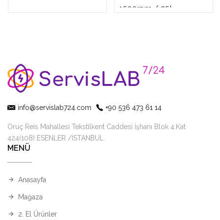
1500rpm / 25L
info@servislab724.com
+90 536 473 61 14
Oruç Reis Mahallesi Tekstilkent Caddesi İşhanı Blok 4.Kat
424(108) ESENLER /İSTANBUL
MENÜ
Anasayfa
Mağaza
2. El Ürünler