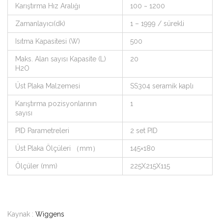
Karıştırma Hız Aralığı
100 ~ 1200
Zamanlayıcı(dk)
1 – 1999 / sürekli
Isıtma Kapasitesi (W)
500
Maks. Alan sayısı Kapasite (L)
20
H2O
Üst Plaka Malzemesi
SS304 seramik kaplı
Karıştırma pozisyonlarının
1
sayısı
PID Parametreleri
2 set PID
Üst Plaka Ölçüleri （mm）
145×180
Ölçüler (mm)
225X215X115
Kaynak :
Wiggens