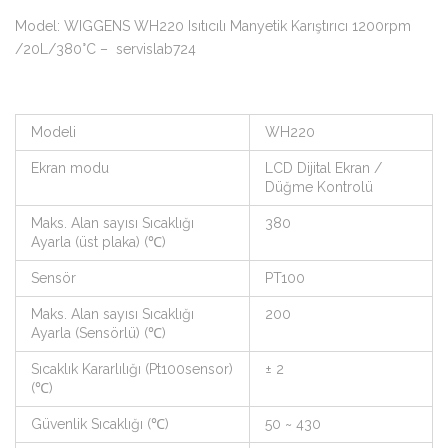
Model: WIGGENS WH220 Isıtıcılı Manyetik Karıştırıcı 1200rpm
/20L/380°C – servislab724
Modeli
WH220
Ekran modu
LCD Dijital Ekran /
Düğme Kontrolü
Maks. Alan sayısı Sıcaklığı
380
Ayarla (üst plaka) (℃)
Sensör
PT100
Maks. Alan sayısı Sıcaklığı
200
Ayarla (Sensörlü) (℃)
Sıcaklık Kararlılığı (Pt100sensor)
± 2
(℃)
Güvenlik Sıcaklığı (℃)
50 ~ 430