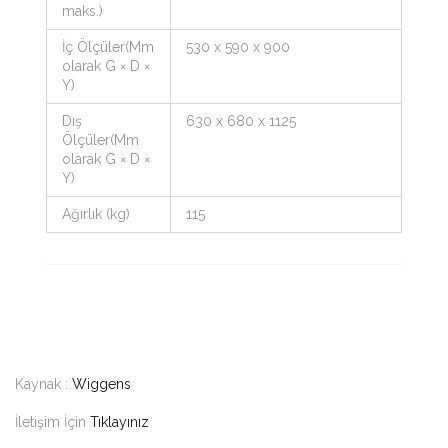
maks.)
İç Ölçüler(Mm
530 x 590 x 900
olarak G × D ×
Y)
Dış
630 x 680 x 1125
Ölçüler(Mm
olarak G × D ×
Y)
Ağırlık (kg)
115
Kaynak :
Wiggens
İletişim İçin
Tıklayınız