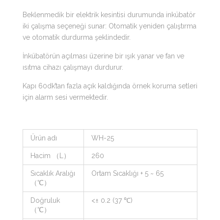
Beklenmedik bir elektrik kesintisi durumunda inkübatör
iki çalışma seçeneği sunar: Otomatik yeniden çalıştırma
ve otomatik durdurma şeklindedir.
İnkübatörün açılması üzerine bir ışık yanar ve fan ve
ısıtma cihazı çalışmayı durdurur.
Kapı 60dk’tan fazla açık kaldığında örnek koruma setleri
için alarm sesi vermektedir.
Ürün adı
WH-25
Hacim （L）
260
Sıcaklık Aralığı
Ortam Sıcaklığı + 5 ~ 65
（℃）
Doğruluk
<± 0.2 (37 ℃)
（℃）