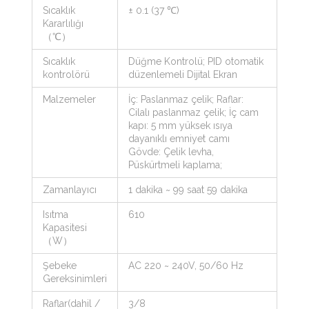
Sıcaklık
± 0.1 (37 ℃)
Kararlılığı
（℃）
Sıcaklık
Düğme Kontrolü; PID otomatik
kontrolörü
düzenlemeli Dijital Ekran
Malzemeler
İç: Paslanmaz çelik; Raflar:
Cilalı paslanmaz çelik; İç cam
kapı: 5 mm yüksek ısıya
dayanıklı emniyet camı
Gövde: Çelik levha,
Püskürtmeli kaplama;
Zamanlayıcı
1 dakika ~ 99 saat 59 dakika
Isıtma
610
Kapasitesi
（W）
Şebeke
AC 220 ~ 240V, 50/60 Hz
Gereksinimleri
Raflar(dahil /
3/8