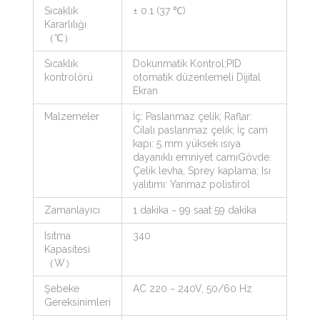
Sıcaklık
± 0.1 (37 ℃)
Kararlılığı
（℃）
Sıcaklık
Dokunmatik Kontrol;PID
kontrolörü
otomatik düzenlemeli Dijital
Ekran
Malzemeler
İç: Paslanmaz çelik; Raflar:
Cilalı paslanmaz çelik; İç cam
kapı: 5 mm yüksek ısıya
dayanıklı emniyet camıGövde:
Çelik levha, Sprey kaplama; Isı
yalıtımı: Yanmaz polistirol
Zamanlayıcı
1 dakika ~ 99 saat 59 dakika
Isıtma
340
Kapasitesi
（W）
Şebeke
AC 220 ~ 240V, 50/60 Hz
Gereksinimleri