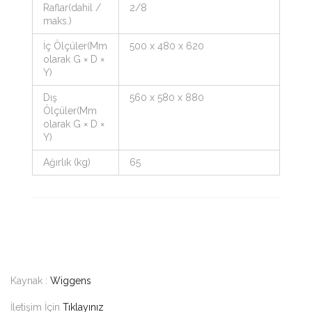
Raflar(dahil /
2/8
maks.)
İç Ölçüler(Mm
500 x 480 x 620
olarak G × D ×
Y)
Dış
560 x 580 x 880
Ölçüler(Mm
olarak G × D ×
Y)
Ağırlık (kg)
65
Kaynak :
Wiggens
İletişim İçin
Tıklayınız