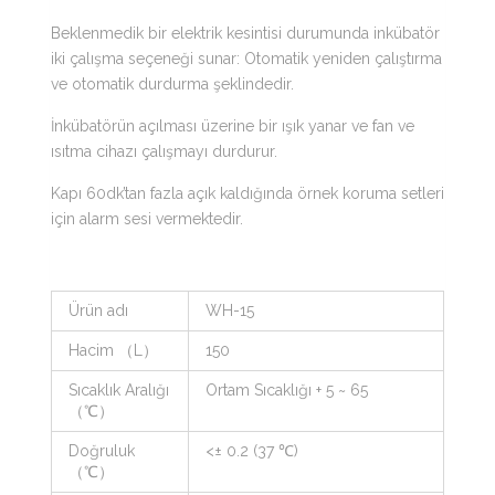
Beklenmedik bir elektrik kesintisi durumunda inkübatör
iki çalışma seçeneği sunar: Otomatik yeniden çalıştırma
ve otomatik durdurma şeklindedir.
İnkübatörün açılması üzerine bir ışık yanar ve fan ve
ısıtma cihazı çalışmayı durdurur.
Kapı 60dk’tan fazla açık kaldığında örnek koruma setleri
için alarm sesi vermektedir.
Ürün adı
WH-15
Hacim （L）
150
Sıcaklık Aralığı
Ortam Sıcaklığı + 5 ~ 65
（℃）
Doğruluk
<± 0.2 (37 ℃)
（℃）