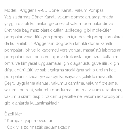
Model : Wiggens R-8D Döner Kanatlı Vakum Pompası
Yağ sızdırmaz Döner Kanatlı vakum pompaları, araştırmada
yaygın olarak kullanılan geleneksel vakum pompalarıdır ve
üretimde bağımsız olarak kullanılabileceği gibi moleküler
pompalar veya difüzyon pompaları için destek pompaları olarak
da kullanılabilir. Wiggens’in doğrudan tahrikli döner kanatlı
pompaları, bir ve iki kademeli versiyonları, masaüstü laboratuar
pompalarından, ortak voltajlar ve frekanslar için uzun kullanım
ömrü ve kimyasal uygulamalar için olağanüstü güvenilirlik için
düşük gürültülü ve sabit çalışma sıcaklığına sahip üretim hattı
pompalarına kadar yelpazeyi kapsayacak şekilde mevcuttur.
Çeşitli uygulama alanları, vakumlu damıtma, vakum filtreleme,
vakum kontrolü, vakumlu dondurma kurutma vakumlu kaplama,
vakumlu sızıntı tespiti, vakumlu paketleme, vakum adsorpsiyonu
gibi alanlarda kullanılmaktadır.
Özellikler
* Kompakt yapı mevcuttur.
* Çok iyi sızdırmazlık sağlamaktadır.