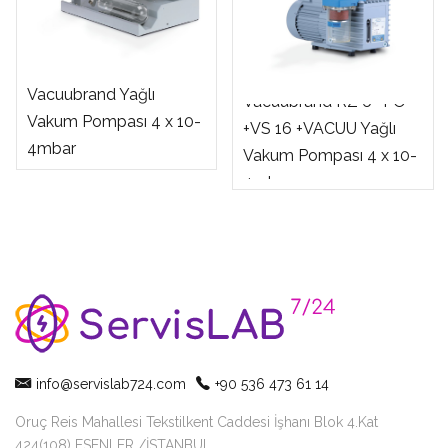
Vacuubrand Yağlı
Vacuubrand RZ 6 +FO
Vakum Pompası 4 x 10-
+VS 16 +VACUU Yağlı
4mbar
Vakum Pompası 4 x 10-
4mbar
info@servislab724.com
+90 536 473 61 14
Oruç Reis Mahallesi Tekstilkent Caddesi İşhanı Blok 4.Kat
424(108) ESENLER /İSTANBUL