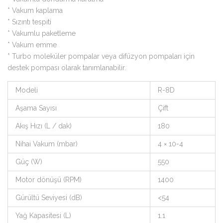
* Vakum kaplama
* Sızıntı tespiti
* Vakumlu paketleme
* Vakum emme
* Turbo moleküler pompalar veya difüzyon pompaları için
destek pompası olarak tanımlanabilir.
Modeli
R-8D
Aşama Sayısı
Çift
Akış Hızı (L / dak)
180
Nihai Vakum (mbar)
4 × 10-4
Güç (W)
550
Motor dönüşü (RPM)
1400
Gürültü Seviyesi (dB)
<54
Yağ Kapasitesi (L)
1.1