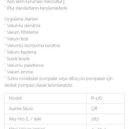
* Aşırı akım koruması mevcutturç
* IP54 standartlarını karşılamaktadır.
Uygulama Alanları
* Vakumlu damıtma
* Vakum filtreleme
* Vakum testi
* Vakumlu dondurma kurutma
* Vakum kaplama
* Sızıntı tespiti
* Vakumlu paketleme
* Vakum emme
* Turbo moleküler pompalar veya difüzyon pompaları için
destek pompası olarak tanımlanabilir.
Modeli
R-17D
Aşama Sayısı
Çift
Akış Hızı (L / dak)
283