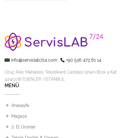
info@servislab724.com
+90 536 473 61 14
Oruç Reis Mahallesi Tekstilkent Caddesi İşhanı Blok 4.Kat
424(108) ESENLER /İSTANBUL
MENÜ
Anasayfa
Mağaza
2. El Ürünler
Teknik Destek & Onarım