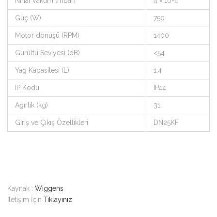
Nihai Vakum (mbar)
4 × 10-4
Güç (W)
750
Motor dönüşü (RPM)
1400
Gürültü Seviyesi (dB)
<54
Yağ Kapasitesi (L)
1.4
IP Kodu
IP44
Ağırlık (kg)
31
Giriş ve Çıkış Özellikleri
DN25KF
Kaynak :
Wiggens
İletişim İçin
Tıklayınız