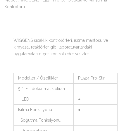
Model : WIGGENS PL524 Pro-Stir Sıcaklık ve Karıştırma
Kontrolörü
WIGGENS sıcaklık kontrolörleri, ısıtma mantosu ve
kimyasal reaktörler gibi laboratuvarlardaki
uygulamaları ölçer, kontrol eder ve izler.
Modeller / Özellikler
PL524 Pro-Stir
5 ”TFT dokunmatik ekran
LED
●
Isıtma Fonksiyonu
●
Soğutma Fonksiyonu
Programlama