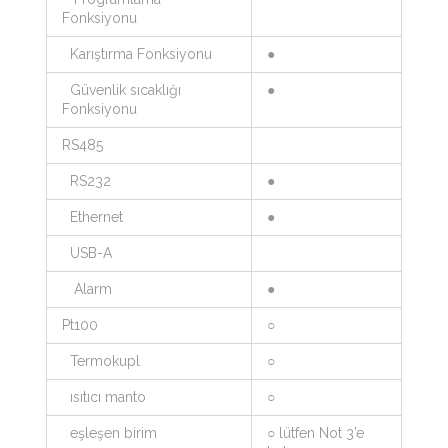
Fonksiyonu
Karıştırma Fonksiyonu
●
Güvenlik sıcaklığı
●
Fonksiyonu
RS485
RS232
●
Ethernet
●
USB-A
Alarm
●
Pt100
○
Termokupl
○
ısıtıcı manto
○
eşleşen birim
○ lütfen Not 3’e