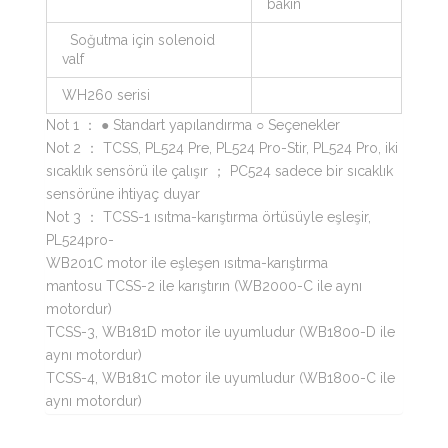
bakın
Soğutma için solenoid
valf
WH260 serisi
Not 1 ： ● Standart yapılandırma ○ Seçenekler
Not 2 ： TCSS, PL524 Pre, PL524 Pro-Stir, PL524 Pro, iki
sıcaklık sensörü ile çalışır ； PC524 sadece bir sıcaklık
sensörüne ihtiyaç duyar
Not 3 ： TCSS-1 ısıtma-karıştırma örtüsüyle eşleşir,
PL524pro-
WB201C motor ile eşleşen ısıtma-karıştırma
mantosu TCSS-2 ile karıştırın (WB2000-C ile aynı
motordur)
TCSS-3, WB181D motor ile uyumludur (WB1800-D ile
aynı motordur)
TCSS-4, WB181C motor ile uyumludur (WB1800-C ile
aynı motordur)