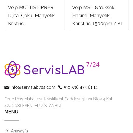
Velp MULTISTIRRER
Velp MSL-8 Yüksek
Dijital Çoklu Manyetik
Hacimli Manyetik
Krıştırıcı
Karıştırıcı 1500rpm / 8L
info@servislab724.com
+90 536 473 61 14
Oruç Reis Mahallesi Tekstilkent Caddesi İşhanı Blok 4.Kat
424(108) ESENLER /İSTANBUL
MENÜ
Anasayfa