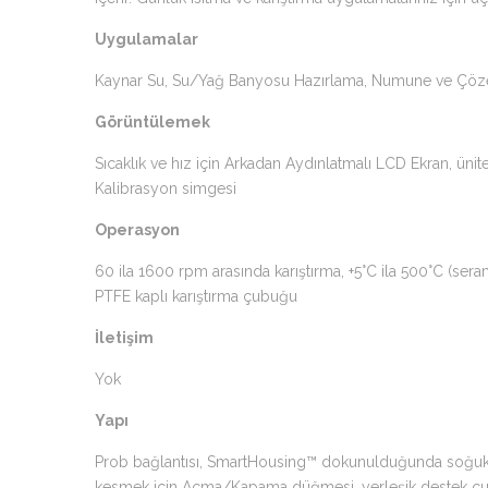
Uygulamalar
Kaynar Su, Su/Yağ Banyosu Hazırlama, Numune ve Çözel
Görüntülemek
Sıcaklık ve hız için Arkadan Aydınlatmalı LCD Ekran, ünite
Kalibrasyon simgesi
Operasyon
60 ila 1600 rpm arasında karıştırma, +5°C ila 500°C (sera
PTFE kaplı karıştırma çubuğu
İletişim
Yok
Yapı
Prob bağlantısı, SmartHousing™ dokunulduğunda soğuk kalı
kesmek için Açma/Kapama düğmesi, yerleşik destek çub