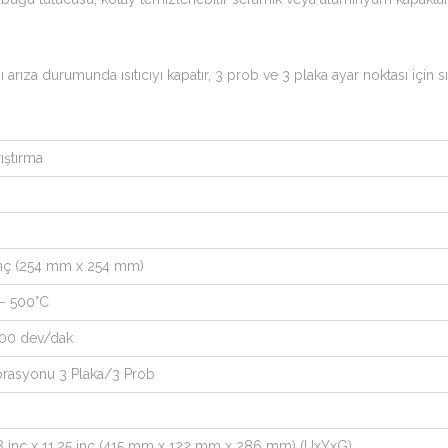
arıza durumunda ısıtıcıyı kapatır, 3 prob ve 3 plaka ayar noktası için s
ıştırma
 inç (254 mm x 254 mm)
 – 500°C
600 dev/dak
ibrasyonu 3 Plaka/3 Prob
,8 inç x 11,25 inç (415 mm x 122 mm x 286 mm) (UxYxG)