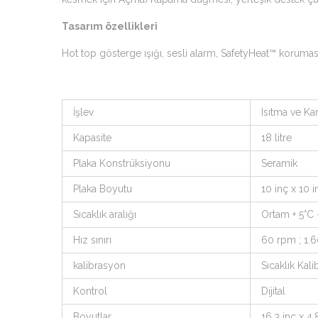
Tasarım özellikleri
Hot top gösterge ışığı, sesli alarm, SafetyHeat™ koruması 
İşlev
Isıtma ve Kar
Kapasite
18 litre
Plaka Konstrüksiyonu
Seramik
Plaka Boyutu
10 inç x 10
Sıcaklık aralığı
Ortam + 5°C
Hız sınırı
60 rpm ; 1.
kalibrasyon
Sıcaklık Kal
Kontrol
Dijital
Boyutlar
16,3 inç x 4