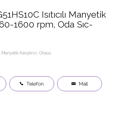
51HS10C Isıtıcılı Manyetik
ı, 60-1600 rpm, Oda Sıc-
Manyetik Karıştırıcı
Ohaus
Telefon
Mail