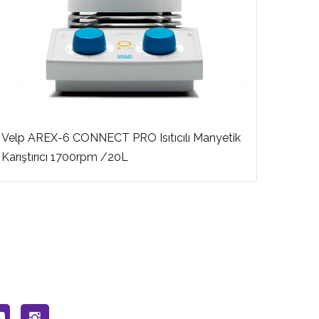
Velp AREX-6 CONNECT PRO Isıtıcılı Manyetik
Velp A
Karıştırıcı 1700rpm /20L
1700r