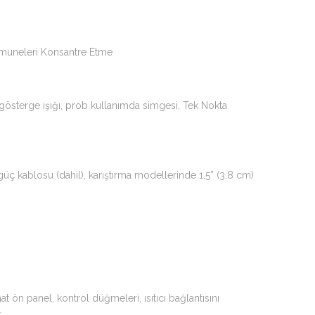
umuneleri Konsantre Etme
pe gösterge ışığı, prob kullanımda simgesi, Tek Nokta
güç kablosu (dahil), karıştırma modellerinde 1,5” (3,8 cm)
 ön panel, kontrol düğmeleri, ısıtıcı bağlantısını
r