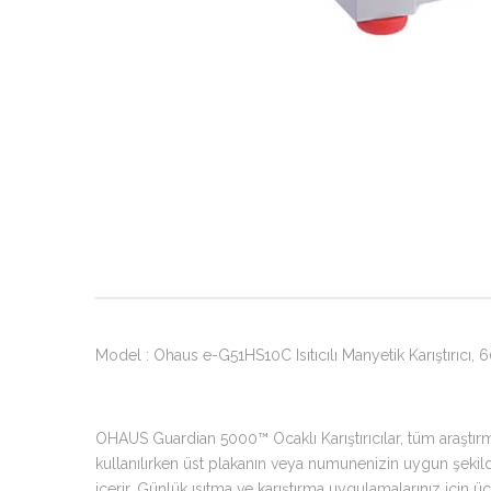
Model : Ohaus e-G51HS10C Isıtıcılı Manyetik Karıştırıcı,
OHAUS Guardian 5000™ Ocaklı Karıştırıcılar, tüm araştırma
kullanılırken üst plakanın veya numunenizin uygun şekilde 
içerir. Günlük ısıtma ve karıştırma uygulamalarınız için