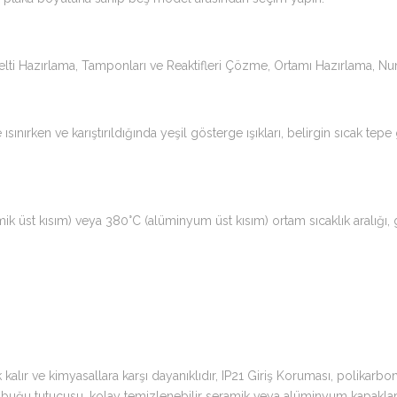
ti Hazırlama, Tamponları ve Reaktifleri Çözme, Ortamı Hazırlama, N
 ısınırken ve karıştırıldığında yeşil gösterge ışıkları, belirgin sıcak te
mik üst kısım) veya 380°C (alüminyum üst kısım) ortam sıcaklık aralığı, 
r ve kimyasallara karşı dayanıklıdır, IP21 Giriş Koruması, polikarbonat
uğu tutucusu, kolay temizlenebilir seramik veya alüminyum kapakla