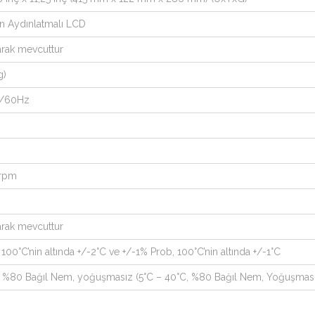
n Aydınlatmalı LCD
arak mevcuttur
g)
0/60Hz
 rpm
arak mevcuttur
 100°C’nin altında +/-2°C ve +/-1% Prob, 100°C’nin altında +/-1°C
F, %80 Bağıl Nem, yoğuşmasız (5°C – 40°C, %80 Bağıl Nem, Yoğuşmas