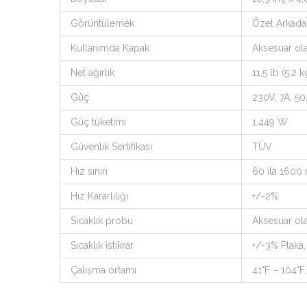
Görüntülemek
Özel Arkada
Kullanımda Kapak
Aksesuar ol
Net ağırlık
11,5 lb (5,2 k
Güç
230V, 7A, 5
Güç tüketimi
1.449 W
Güvenlik Sertifikası
TÜV
Hız sınırı
60 ila 1600
Hız Kararlılığı
+/-2%
Sıcaklık probu
Aksesuar ol
Sıcaklık istikrar
+/-3% Plaka,
Çalışma ortamı
41°F – 104°