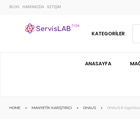
BLOG
HAKKIMIZDA
İLETİŞİM
KATEGORILER
ANASAYFA
MA
HOME
MANYETIK KARIŞTIRICI
OHAUS
OHAUS E-G51HS10C 