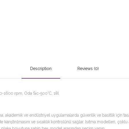
Description
Reviews (0)
 60-1600 rpm, Oda Sıc-500°C, 18l
, akademik ve endüstriyel uygulamalarda güvenlik ve basitlik için tasar
karıştırılmasını ve sıcaklık kontrolünü sağlar. Isıtma modelleri, çoklu 
 üç plaka boyutuna sahip beş model arasından seçim yapın.