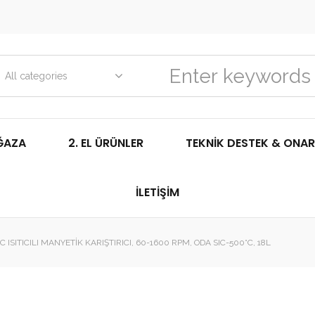
All categories
ĞAZA
2. EL ÜRÜNLER
TEKNIK DESTEK & ONAR
İLETIŞIM
ISITICILI MANYETIK KARIŞTIRICI, 60-1600 RPM, ODA SIC-500°C, 18L