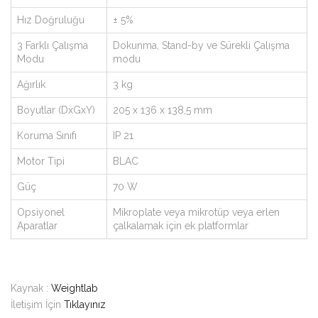
Hız Doğruluğu
± 5%
3 Farklı Çalışma
Dokunma, Stand-by ve Sürekli Çalışma
Modu
modu
Ağırlık
3 kg
Boyutlar (DxGxY)
205 x 136 x 138,5 mm
Koruma Sınıfı
IP 21
Motor Tipi
BLAC
Güç
70 W
Opsiyonel
Mikroplate veya mikrotüp veya erlen
Aparatlar
çalkalamak için ek platformlar
Kaynak :
Weightlab
İletişim İçin
Tıklayınız