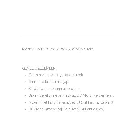
Model : Four E’s MI0101002 Analog Vorteks
GENEL ÖZELLİKLER:
Geniş hız aralığı 0-3000 devir/dk
6mm orbital salınım çapı
Sürekli yada dokunma ile çalıma
Bakım gerektirmeyen fırçasız DC Motor ve demir-
Mükemmel karıştıra kabiliyeti ( 50ml hacimli tüpün 3 
Düşük çalışma voltajı ile güvenli kullanım (12V)