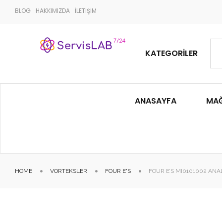
BLOG
HAKKIMIZDA
İLETİŞİM
KATEGORILER
ANASAYFA
MA
HOME
VORTEKSLER
FOUR E'S
FOUR E’S MI0101002 AN