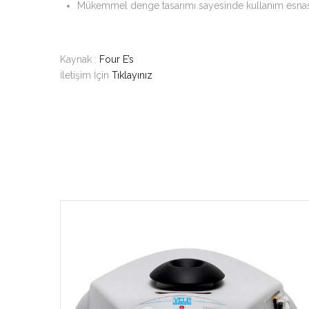
Mükemmel denge tasarımı sayesinde kullanım esnas
Kaynak :
Four E’s
İletişim İçin
Tıklayınız