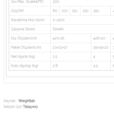
Sıvı Max. Sıcaklık(℃)
300
Güç(W)
80
100
150
250
350
Karıştırma Hızı (rpm)
0-1400
Çalışma Süresi
Sürekli
Dış Ölçüler(cm)
φ20×16
φ26×20
Paket Ölçüleri(cm)
23×23×17
29×29×22
Net Ağırlık (kg)
2.5
4
Kutu Ağırlığı (kg)
2.8
4.5
Kaynak :
Weightlab
İletişim İçin
Tıklayınız