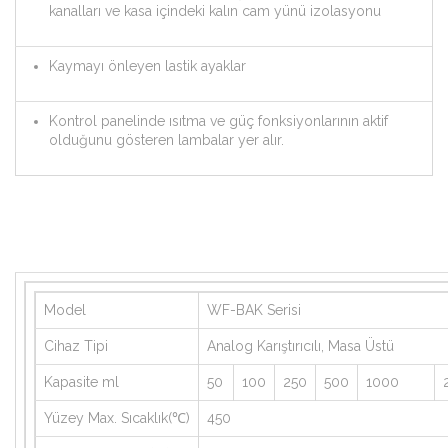
kanalları ve kasa içindeki kalın cam yünü izolasyonu
Kaymayı önleyen lastik ayaklar
Kontrol panelinde ısıtma ve güç fonksiyonlarının aktif
olduğunu gösteren lambalar yer alır.
Model
WF-BAK Serisi
Cihaz Tipi
Analog Karıştırıcılı, Masa Üstü
Kapasite ml
50
100
250
500
1000
Yüzey Max. Sıcaklık(℃)
450