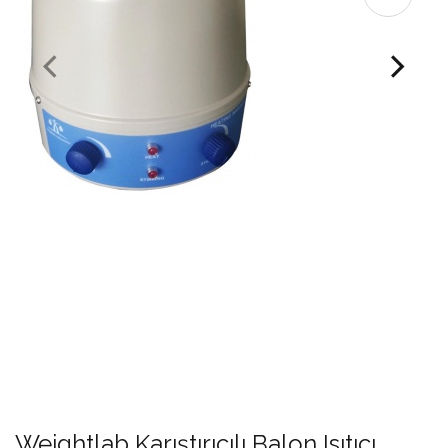
Weightlab Karıştırıcılı Balon Isıtıcı