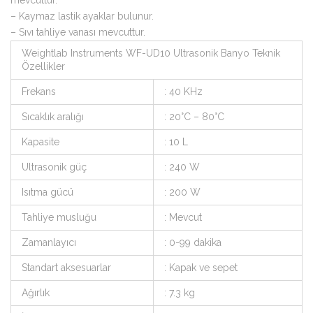
mevcuttur.
– Kaymaz lastik ayaklar bulunur.
– Sıvı tahliye vanası mevcuttur.
Weightlab Instruments WF-UD10 Ultrasonik Banyo Teknik
Özellikler
Frekans
: 40 KHz
Sıcaklık aralığı
: 20°C – 80°C
Kapasite
: 10 L
Ultrasonik güç
: 240 W
Isıtma gücü
: 200 W
Tahliye musluğu
: Mevcut
Zamanlayıcı
: 0-99 dakika
Standart aksesuarlar
: Kapak ve sepet
Ağırlık
: 7.3 kg