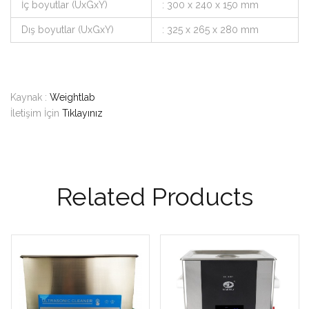
İç boyutlar (UxGxY)
: 300 x 240 x 150 mm
Dış boyutlar (UxGxY)
: 325 x 265 x 280 mm
Kaynak :
Weightlab
İletişim İçin
Tıklayınız
Related Products