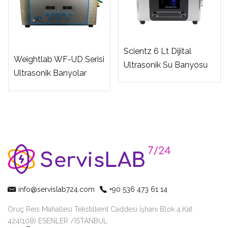
Scientz 6 Lt Dijital
Weightlab WF-UD Serisi
Ultrasonik Su Banyosu
Ultrasonik Banyolar
info@servislab724.com
+90 536 473 61 14
Oruç Reis Mahallesi Tekstilkent Caddesi İşhanı Blok 4.Kat
424(108) ESENLER /İSTANBUL