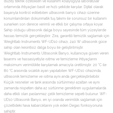
düzey teknik özellikleri ve kullanım kolaylığıyla laboratuvar
ortamında ihtiyaçları basit ve hızlı şekilde karşılar. Dijital olarak
başarıyla kontrol edilebilen ultrasonik banyo cihazı üzerine
konumlandırılan dokunmatik tuş takımı ile sorunsuz bir kullanım
sunarken son derece verimli ve etkili bir çalışma ortaya koyar.
Sahip olduğu ultrasonik dalga boyu sayesinde tüm yüzeylerde
hassas temizlik gerçekleştirir. Zira, garantili temizlik sağlamak için
Weightlab Instruments WF-UD10 cihazı, 240 W ultrasonik güce
sahip olan kesintisiz dalga boyu ile geliştirilmiştir.
Weightlab Instruments Ultrasonik Banyo, kullanıcıya güven veren
tasarımı ve hassasiyetiyle ısıtma ve temizleme ihtiyaçlarını
maksimum verimlilikte karşılamak amacıyla üretilmiştir. 20 °C ile
80 °C arasında sıcaklık ayarı yapılabilen WF-UD10 cihazında,
ultrasonik temizleme ve ısıtma aynı anda gerçekleştirilebilir.
Küçük nesneler ve tank arasında sürtünmeyi azaltan ve aynı
zamanda nispeten daha az sürtünme gerektiren uygulamalarda
daha etkili olan paslanmaz çelik temizleme sepeti bulunur. WF-
UD10 Ultrasonik Banyo, en iyi oranda verimlilik sağlamak için
çözeltideki hava kabarcıklarını yok eden Degas fonksiyonuna
sahiptir.