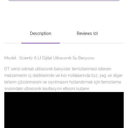
Description
Reviews (0)
Model : Scientz 6 Lt Dijital Ultrasonik Su Banyosu
DT serisi ısıtmalı ultrasonik banyolar, temizlenmesi istenen
malzemenin iç deliklerinde ve kör noktalarında toz, yağ ve diğer
kirlerin çözünmesini ve sıyrılmasını hızlandırmak için temizleme
sıvısındaki ultrasonik kavitasyon etkisini kullanır.