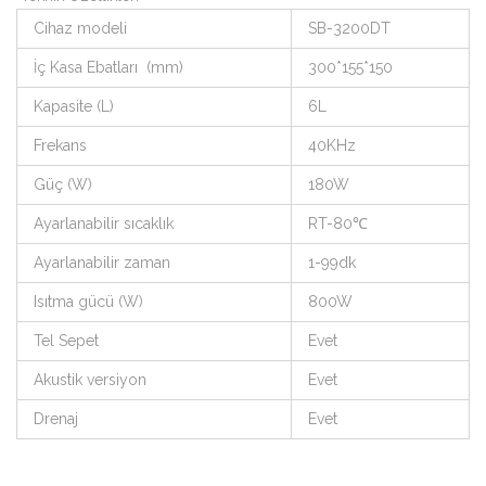
Cihaz modeli
SB-3200DT
İç Kasa Ebatları (mm)
300*155*150
Kapasite (L)
6L
Frekans
40KHz
Güç (W)
180W
Ayarlanabilir sıcaklık
RT-80℃
Ayarlanabilir zaman
1-99dk
Isıtma gücü (W)
800W
Tel Sepet
Evet
Akustik versiyon
Evet
Drenaj
Evet