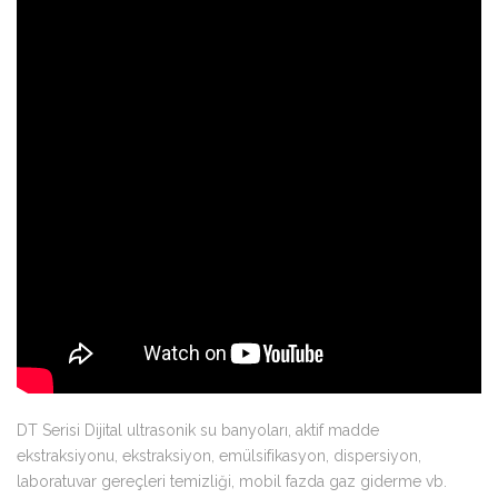
DT Serisi Dijital ultrasonik su banyoları, aktif madde
ekstraksiyonu, ekstraksiyon, emülsifikasyon, dispersiyon,
laboratuvar gereçleri temizliği, mobil fazda gaz giderme vb.