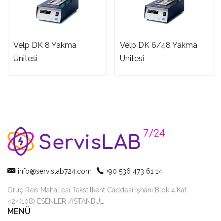
Velp DK 8 Yakma
Velp DK 6/48 Yakma
Ünitesi
Ünitesi
info@servislab724.com
+90 536 473 61 14
Oruç Reis Mahallesi Tekstilkent Caddesi İşhanı Blok 4.Kat
424(108) ESENLER /İSTANBUL
MENÜ