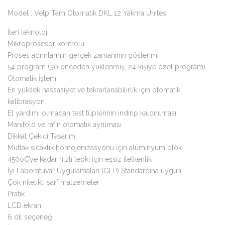
Model : Velp Tam Otomatik DKL 12 Yakma Ünitesi
İleri teknoloji
Mikroprosesör kontrolü
Proses adımlarının gerçek zamanının gösterimi
54 program (30 önceden yüklenmiş, 24 kişiye özel program)
Otomatik İşlem
En yüksek hassasiyet ve tekrarlanabilirlik için otomatik
kalibrasyon
El yardımı olmadan test tüplerinin indirip kaldırılması
Manifold ve rafın otomatik ayrılması
Dikkat Çekici Tasarım
Mutlak sıcaklık homojenizasyonu için alüminyum blok
450oC’ye kadar hızlı tepki için eşsiz iletkenlik
İyi Laboratuvar Uygulamaları (GLP) Standardına uygun
Çok nitelikli sarf malzemeler
Pratik
LCD ekran
6 dil seçeneği