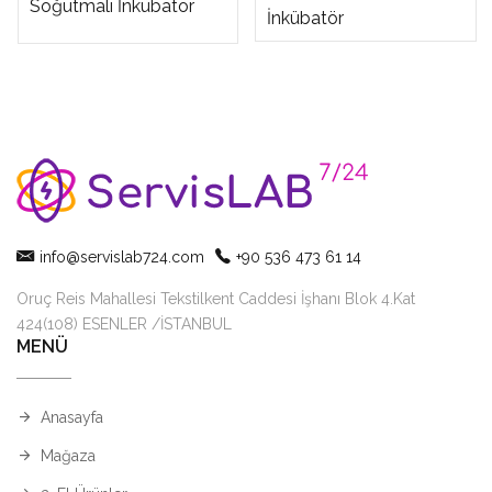
Soğutmalı İnkübatör
İnkübatör
info@servislab724.com
+90 536 473 61 14
Oruç Reis Mahallesi Tekstilkent Caddesi İşhanı Blok 4.Kat
424(108) ESENLER /İSTANBUL
MENÜ
Anasayfa
Mağaza