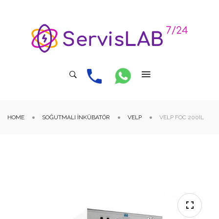
HOME
SOĞUTMALI İNKÜBATÖR
VELP
VELP FOC 200IL