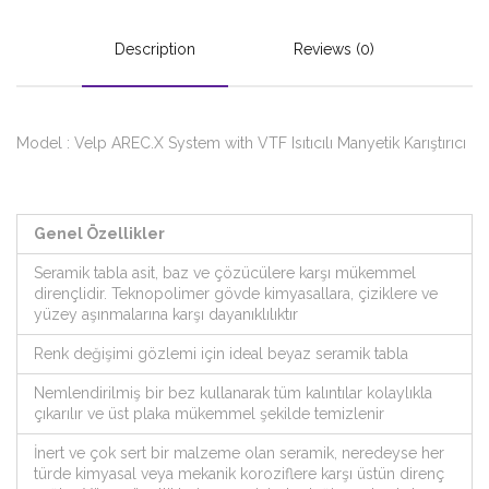
Description
Reviews (0)
Model : Velp AREC.X System with VTF Isıtıcılı Manyetik Karıştırıcı
Genel Özellikler
Seramik tabla asit, baz ve çözücülere karşı mükemmel
dirençlidir. Teknopolimer gövde kimyasallara, çiziklere ve
yüzey aşınmalarına karşı dayanıklılıktır
Renk değişimi gözlemi için ideal beyaz seramik tabla
Nemlendirilmiş bir bez kullanarak tüm kalıntılar kolaylıkla
çıkarılır ve üst plaka mükemmel şekilde temizlenir
İnert ve çok sert bir malzeme olan seramik, neredeyse her
türde kimyasal veya mekanik koroziflere karşı üstün direnç