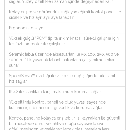
sağlar. Yüzey özellikleri zaman içinde değişmeden kalır
Kolay erişim ve görünürlük sağlayan eğimli kontol paneli ile
sıcaklık ve hız ayrı ayrı ayarlanabilir
Ergonomik dizayn
Yüksek güçlü “PCM” tipi tahrik mıknatısı, sürekli çalışma için
tek fazlı bir motor ile çalıştırılır
Seramik tabla üzerinde aksesuarları ile 50, 100, 250, 500 ve
1000 mL’ lik yuvarlak tabanlı balonlarla çalışabilme imkanı
sunar
SpeedServo™ özelliği ile viskozite değiştiğinde bile sabit
hız sağlar
IP 42 ile sızıntılara karşı maksimum koruma sağlar
Yükseltilmiş kontrol paneli ve oluk yuvası sayesinde
kullanıcı için birinci sınıf güvenlik ve koruma sağlar
Kontrol paneline kolayca erişilebilir, ısı kaynakları ile güvenli
bir mesafede durur ve tahliye oluğu sayesinde sıvı
dökülmesinden kaynaklanabilecek olası hasarlara karşı