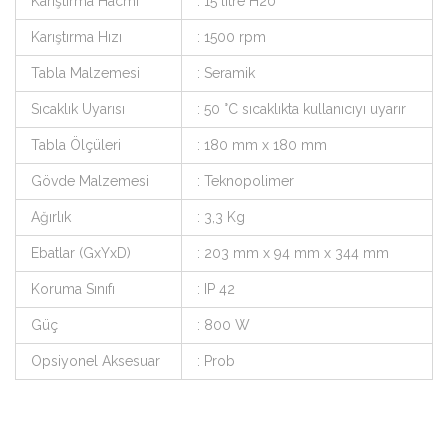
Karıştırma Hacmi
: 15 litre H20
Karıştırma Hızı
: 1500 rpm
Tabla Malzemesi
: Seramik
Sıcaklık Uyarısı
: 50 °C sıcaklıkta kullanıcıyı uyarır
Tabla Ölçüleri
: 180 mm x 180 mm
Gövde Malzemesi
: Teknopolimer
Ağırlık
: 3,3 Kg
Ebatlar (GxYxD)
: 203 mm x 94 mm x 344 mm
Koruma Sınıfı
: IP 42
Güç
: 800 W
Opsiyonel Aksesuar
: Prob