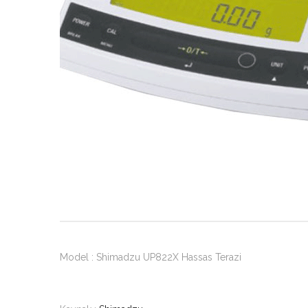
Model : Shimadzu UP822X Hassas Terazi