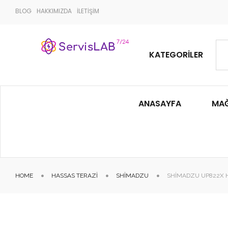
BLOG
HAKKIMIZDA
İLETİŞİM
KATEGORILER
ANASAYFA
MA
HOME
HASSAS TERAZI
SHIMADZU
SHIMADZU UP822X 