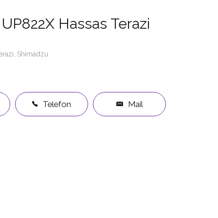
UP822X Hassas Terazi
erazi
Shimadzu
Telefon
Mail