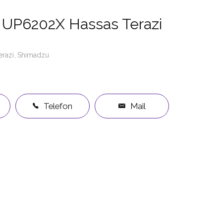
 UP6202X Hassas Terazi
erazi
Shimadzu
Telefon
Mail