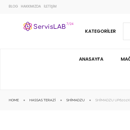
BLOG
HAKKIMIZDA
İLETİŞİM
KATEGORILER
ANASAYFA
MA
HOME
HASSAS TERAZI
SHIMADZU
SHIMADZU UP6202X