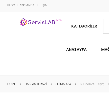
BLOG
HAKKIMIZDA
İLETİŞİM
KATEGORILER
ANASAYFA
MA
HOME
HASSAS TERAZI
SHIMADZU
SHIMADZU TX323L H