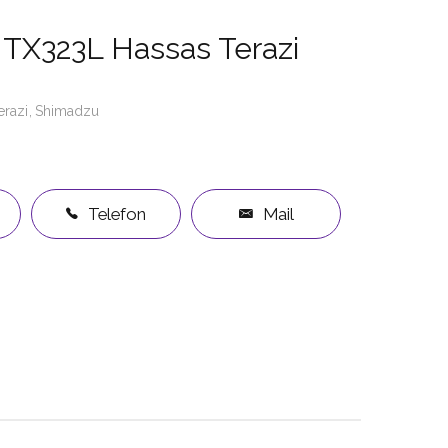
TX323L Hassas Terazi
erazi
Shimadzu
Telefon
Mail