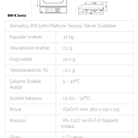
Shimadzu BW32KH Platform Terazisi Teknik Özellikler
Kapasite (metrik)
: 32 kg
Okunabilirlik (metrik)
: 0.1 g
Doğrusallık
: ±0.2 g
Tekrarlanabilirlik (%)
: ≤0,1 g
Çalışma Sıcaklık
: 5 – 40⁰C
Aralığı
Sıcaklık Katsayısı
: ±3 (10 – 30⁰C)
Boyut
: (GxDxY) mm 360 x 125 x 125
Arayüzü
: RS-232C ve RS/I-O bağlantı
noktası
Ekran
: LCD ekran