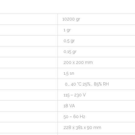
10200 gr
1 gr
0.5 gr
0,15 gr
200 x 200 mm
1,5 sn
0… 40 °C 25%… 85% RH
115 – 230 V
18 VA
50 – 60 Hz
228 x 381 x 90 mm