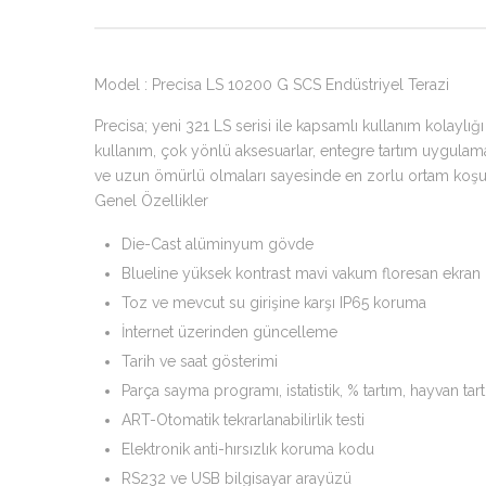
Model : Precisa LS 10200 G SCS Endüstriyel Terazi
Precisa; yeni 321 LS serisi ile kapsamlı kullanım kolaylı
kullanım, çok yönlü aksesuarlar, entegre tartım uygulamal
ve uzun ömürlü olmaları sayesinde en zorlu ortam koşullar
Genel Özellikler
Die-Cast alüminyum gövde
Blueline yüksek kontrast mavi vakum floresan ekran
Toz ve mevcut su girişine karşı IP65 koruma
İnternet üzerinden güncelleme
Tarih ve saat gösterimi
Parça sayma programı, istatistik, % tartım, hayvan t
ART-Otomatik tekrarlanabilirlik testi
Elektronik anti-hırsızlık koruma kodu
RS232 ve USB bilgisayar arayüzü