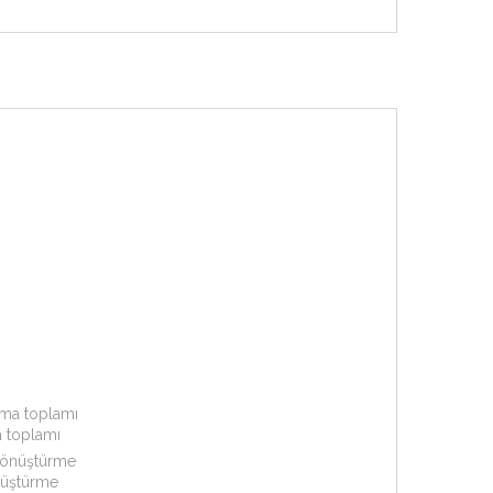
 toplamı
nüştürme