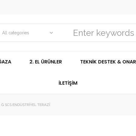
All categories
ĞAZA
2. EL ÜRÜNLER
TEKNIK DESTEK & ONAR
İLETIŞIM
0 G SCS ENDÜSTRIYEL TERAZI