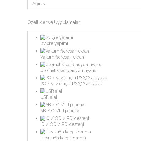
Ağırlık:
Özellikler ve Uygulamalar
İsviçre yapımı
Vakum floresan ekran
Otomatik kalibrasyon uyarısı
PC / yazıcı için RS232 arayüzü
USB aleti
AB / OIML tip onayı
IQ / OQ / PQ desteği
Hırsızlığa karşı koruma