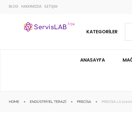
BLOG
HAKKIMIZDA
İLETİŞİM
KATEGORILER
ANASAYFA
MA
HOME
ENDÜSTRIYEL TERAZI
PRECISA
PRECISA LS 1020