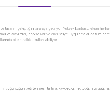
ğı ve tasarım çekiçiliğini biraraya getiriyor. Yüksek kontrastlı ekran h
arı ve arayüzler, laboratuvar ve endüstriyel uygulamalar da tüm gereks
ında bile rahatlıkla kullanılabiliyor.
artım, yoğunluğun belirlenmesi, tartma, kaydedici, net toplam uygulama