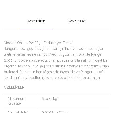
Description
Reviews (0)
Model : Ohaus R21PE30 Endüstriyel Terazi
Ranger 2000, çeşitli uygulamalar için hızlı ve hassas sonuçlar
üretme kapasitesine sahiptir. Yedi uygulama modu ile Ranger
2000, birçok endüstriyel tartım ihtiyacını karşılamak için ideal bir
ölçektir. Taşınabilir ve şarj edilebilir bir batarya ile donatılmış olan
bu terazi, fabrikanın her köşesinde faydalıdır ve Ranger 2000’i
kendi sınıfına yükselten işlevler ve özellikler ile donatılmıştır.
ÖZELLİKLER
Maksimum
6 lb (3 kg)
kapasite
Okunabilirlik
0.0002 lb (0.1 g)