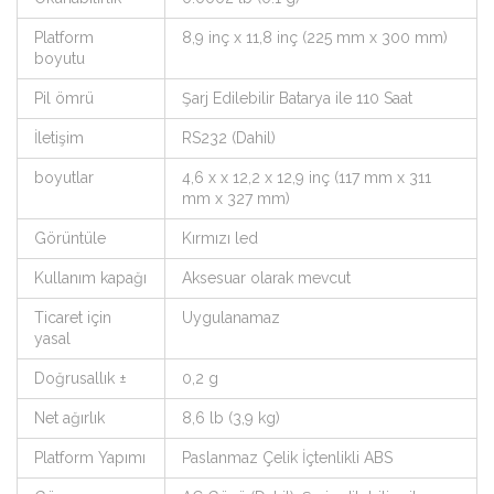
Platform
8,9 inç x 11,8 inç (225 mm x 300 mm)
boyutu
Pil ömrü
Şarj Edilebilir Batarya ile 110 Saat
İletişim
RS232 (Dahil)
boyutlar
4,6 x x 12,2 x 12,9 inç (117 mm x 311
mm x 327 mm)
Görüntüle
Kırmızı led
Kullanım kapağı
Aksesuar olarak mevcut
Ticaret için
Uygulanamaz
yasal
Doğrusallık ±
0,2 g
Net ağırlık
8,6 lb (3,9 kg)
Platform Yapımı
Paslanmaz Çelik İçtenlikli ABS