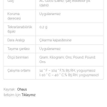
Güç
AC Gücü (Dahil); Şarj edilebilir pil
(dahil)
Koruma
Uygulanamaz
derecesi
Tekrarlanabilirlik
0,2 g
(tipik)
Dara Aralığı
Çıkarma kapasitesine
Taşıma çantası
Uygulanamaz
Ölçü birimleri
Gram; Kilogram; Ons; Pound; Pound:
Ons
Çalışma ortamı
14 ° F – 104 ° F,% 85 RH, yoğuşmasız
(-10 ° C – 40 ° C,% 85 RH, yoğuşmasız)
Kaynak :
Ohaus
İletişim İçin
Tıklayınız