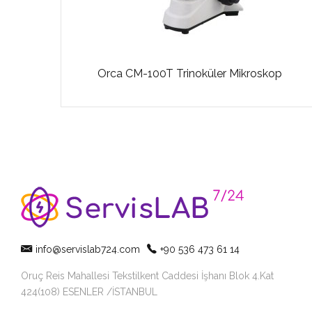
Orca CM-100T Trinoküler Mikroskop
info@servislab724.com
+90 536 473 61 14
Oruç Reis Mahallesi Tekstilkent Caddesi İşhanı Blok 4.Kat
424(108) ESENLER /İSTANBUL