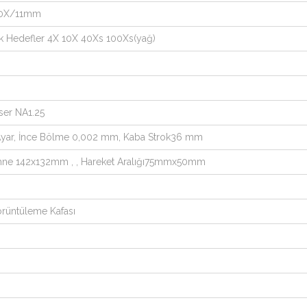
20X/11mm
tik Hedefler 4X 10X 40Xs 100Xs(yağ)
ser NA1.25
 Ayar, İnce Bölme 0,002 mm, Kaba Strok36 mm
Sahne 142x132mm , , Hareket Aralığı75mmx50mm
örüntüleme Kafası