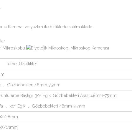
.
ak Kamera ve yazlım ile birliktede satılmaktadır.
Temel Özellikler
0mm
ğik ， Gözbebekleri 48mm-75mm
rüntüleme Başlığı, 30º Eğik, Gözbebekleri Arası 48mm-75mm
Kafa ， 30º Eğik ， Gözbebekleri 48mm-75mm
10X/18mm
16X/13mm