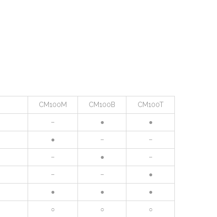
CM100M
CM100B
CM100T
–
●
●
●
–
–
–
●
–
–
–
●
●
●
●
○
○
○