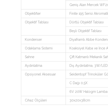
Geniş Alan Mercek WF
Objektifler
Finite 195 Serisi Akroma
Objektif Tablası
Dörtlü Objektif Tablası
Beşli Objektif Tablası
Kondenser
Diyaframlı Abbe Konden
Odaklama Sistemi
Koaksiyel Kaba ve İnce
Sahne
Çift Katmanlı Mekanik 
Aydınlatma
Dış Aydınlatma, 3W/LED
Opsiyonel Aksesuar
Seidentopf Trinoküler G
C Dağı 0,5X
6V 20W Halogm Lamba
Cihaz Ölçüleri
30x20x38cm