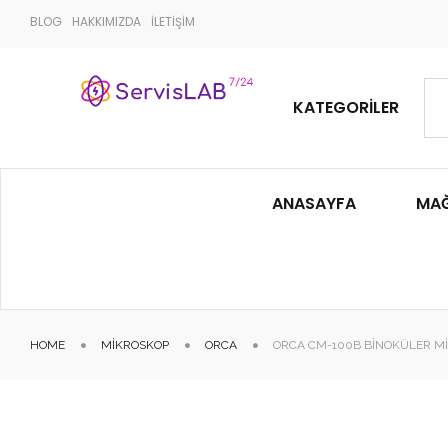
BLOG
HAKKIMIZDA
İLETİŞİM
KATEGORILER
ANASAYFA
MA
HOME
MIKROSKOP
ORCA
ORCA CM-100B BINOKÜLER M