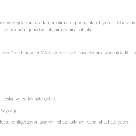
biyoloji laboratuvarları, araştırma departmanları, biyolojik laboratuvar
alışmalarında geniş bir kullanım alanına sahiptir.
eştiren Orca Binoküler Mikroskoplar Tüm ihtiyaçlarınıza yönelik farklı s
keskin ve parlak hale getirir.
 Kaynağı
ostu konfigürasyon tasarımı, cihaz kullanımı daha rahat hale getirir.