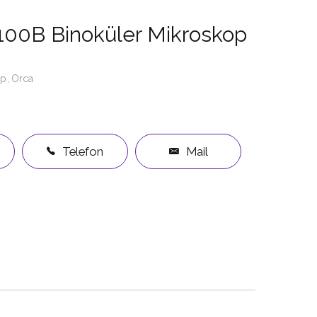
00B Binoküler Mikroskop
op
Orca
Telefon
Mail