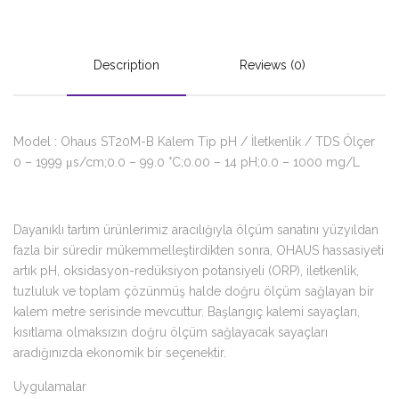
Description
Reviews (0)
Model : Ohaus ST20M-B Kalem Tip pH / İletkenlik / TDS Ölçer
0 – 1999 μs/cm;0.0 – 99.0 °C;0.00 – 14 pH;0.0 – 1000 mg/L
Dayanıklı tartım ürünlerimiz aracılığıyla ölçüm sanatını yüzyıldan
fazla bir süredir mükemmelleştirdikten sonra, OHAUS hassasiyeti
artık pH, oksidasyon-redüksiyon potansiyeli (ORP), iletkenlik,
tuzluluk ve toplam çözünmüş halde doğru ölçüm sağlayan bir
kalem metre serisinde mevcuttur. Başlangıç ​​kalemi sayaçları,
kısıtlama olmaksızın doğru ölçüm sağlayacak sayaçları
aradığınızda ekonomik bir seçenektir.
Uygulamalar