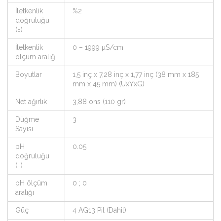
İletkenlik
%2
doğruluğu
(±)
İletkenlik
0 – 1999 µS/cm
ölçüm aralığı
Boyutlar
1,5 inç x 7,28 inç x 1,77 inç (38 mm x 185
mm x 45 mm) (UxYxG)
Net ağırlık
3,88 ons (110 gr)
Düğme
3
Sayısı
pH
0.05
doğruluğu
(±)
pH ölçüm
0 ; 0
aralığı
Güç
4 AG13 Pil (Dahil)