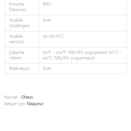
Koruma
IP67
Derecesi
Sıcaklık
Evet
Göstergesi
Sıcaklık
50 KΩ NTC
sensörü
Çalışma
50°F – 104°F, %85 RH, yoğuşmasız (10°C –
ortamı
40°C, %85 RH, yoğuşmasız)
Bilek kayışı
Evet
Kaynak :
Ohaus
İletişim İçin
Tıklayınız