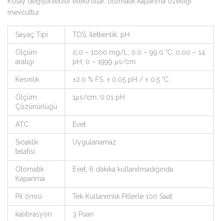
Kolay değiştirilebilir elektrotlar, otomatik kapanma özelliği
mevcuttur.
Sayaç Tipi
TDS; İletkenlik; pH
Ölçüm
0,0 – 1000 mg/L; 0.0 – 99.0 °C; 0,00 – 14
aralığı
pH; 0 – 1999 μs/cm
Kesinlik
±2.0 % FS; ± 0.05 pH / ± 0.5 °C
Ölçüm
1μs/cm; 0.01 pH
Çözünürlüğü
ATC
Evet
Sıcaklık
Uygulanamaz
telafisi
Otomatik
Evet, 6 dakika kullanılmadığında
Kapanma
Pil ömrü
Tek Kullanımlık Pillerle 100 Saat
kalibrasyon
3 Puan