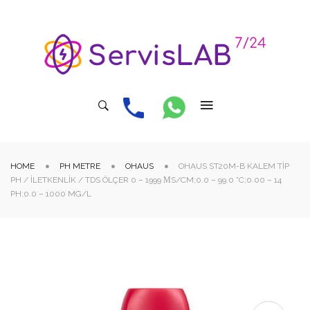
HOME
PH METRE
OHAUS
OHAUS ST20M-B KALEM TIP
PH / İLETKENLIK / TDS ÖLÇER 0 – 1999 ΜS/CM;0.0 – 99.0 °C;0.00 – 14
PH;0.0 – 1000 MG/L