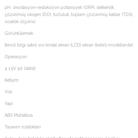
pH, oksidasyon-redüksiyon potansiyeli (ORP), iletkenlik,
çözünmüş oksijen (DO), tuzluluk, toplam çözünmüş katılar (TDS),
sıcaklık ölçümü
Görüntülemek
İkincil bilgi satırlı sıvı kristal ekran (LCD) ekran (belirli modellerde)
Operasyon
4 1.5V pil (dahil)
İletişim
Yok
Yapı
ABS Muhafaza
Tasarım özellikleri