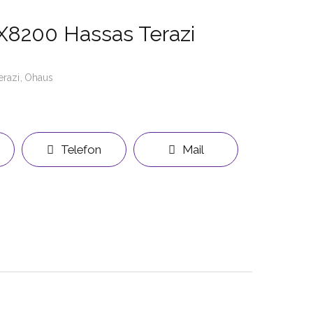
X8200 Hassas Terazi
erazi
Ohaus
Telefon
Mail