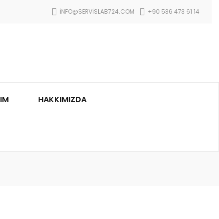
INFO@SERVISLAB724.COM
+90 536 473 61 14
IM
HAKKIMIZDA