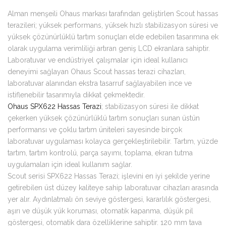
Alman menşeili Ohaus markası tarafından geliştirlen Scout hassas
terazileri; yüksek performans, yüksek hızlı stabilizasyon süresi ve
yüksek çözünürlüklü tartım sonuçları elde edebilen tasarımına ek
olarak uygulama verimliliği artıran geniş LCD ekranlara sahiptir.
Laboratuvar ve endüstriyel çalışmalar için ideal kullanıcı
deneyimi sağlayan Ohaus Scout hassas terazi cihazları,
laboratuvar alanından ekstra tasarruf sağlayabilen ince ve
istiflenebilir tasarımıyla dikkat çekmektedir.
Ohaus SPX622 Hassas Terazi
; stabilizasyon süresi ile dikkat
çekerken yüksek çözünürlüklü tartım sonuçları sunan üstün
performansı ve çoklu tartım üniteleri sayesinde birçok
laboratuvar uygulaması kolayca gerçekleştirilebilir. Tartım, yüzde
tartım, tartım kontrolü, parça sayımı, toplama, ekran tutma
uygulamaları için ideal kullanım sağlar.
Scout serisi SPX622 Hassas Terazi; işlevini en iyi şekilde yerine
getirebilen üst düzey kaliteye sahip laboratuvar cihazları arasında
yer alır. Aydınlatmalı ön seviye göstergesi, kararlılık göstergesi,
aşırı ve düşük yük koruması, otomatik kapanma, düşük pil
göstergesi, otomatik dara özelliklerine sahiptir. 120 mm tava