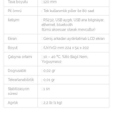
Tava boyutu
: 120 mm
Pil ömrü
: Tek kullanımlık piller ile 80 saat
İletişim
: RS232, USB aygıtı, USB ana bilgisayar,
ethernet, bluetooth
(tümü aksesuar olarak mevcuttur)
Ekran
: Geniş arkadan aydınlatmalı LCD ekran
Boyut
: (UxYxG) mm 224 x 54 x 202
Çalışma ortamı
: 10 – 40 ⁰C, %80 Bağıl Nem,
Yoğuşmasız
Doğrusallık
: 0,02 gr
Tekrarlanabilirlik
: 0,01 gr
Stabilizasyon
: 1 sn
süresi
Ağırlık
: 2,2 lb (1 kg)