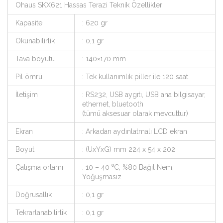
Ohaus SKX621 Hassas Terazi Teknik Özellikler
Kapasite
: 620 gr
Okunabilirlik
: 0,1 gr
Tava boyutu
: 140×170 mm
Pil ömrü
: Tek kullanımlık piller ile 120 saat
İletişim
: RS232, USB aygıtı, USB ana bilgisayar,
ethernet, bluetooth
(tümü aksesuar olarak mevcuttur)
Ekran
: Arkadan aydınlatmalı LCD ekran
Boyut
: (UxYxG) mm 224 x 54 x 202
Çalışma ortamı
: 10 – 40 ⁰C, %80 Bağıl Nem,
Yoğuşmasız
Doğrusallık
: 0,1 gr
Tekrarlanabilirlik
: 0,1 gr