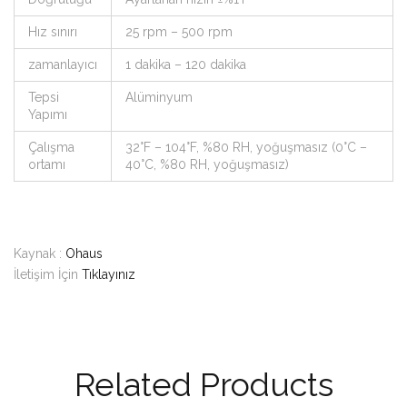
Hız sınırı
25 rpm – 500 rpm
zamanlayıcı
1 dakika – 120 dakika
Tepsi
Alüminyum
Yapımı
Çalışma
32°F – 104°F, %80 RH, yoğuşmasız (0°C –
ortamı
40°C, %80 RH, yoğuşmasız)
Kaynak :
Ohaus
İletişim İçin
Tıklayınız
Related Products