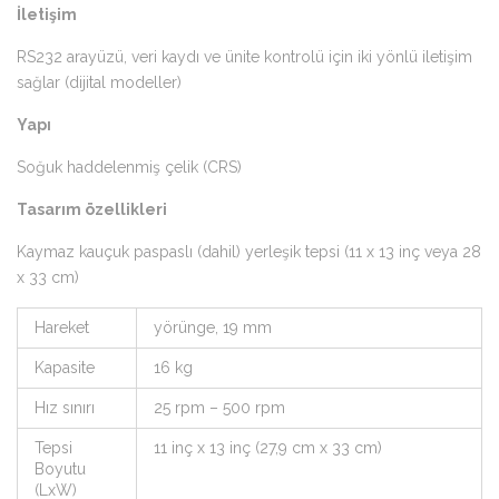
İletişim
RS232 arayüzü, veri kaydı ve ünite kontrolü için iki yönlü iletişim
sağlar (dijital modeller)
Yapı
Soğuk haddelenmiş çelik (CRS)
Tasarım özellikleri
Kaymaz kauçuk paspaslı (dahil) yerleşik tepsi (11 x 13 inç veya 28
x 33 cm)
Hareket
yörünge, 19 mm
Kapasite
16 kg
Hız sınırı
25 rpm – 500 rpm
Tepsi
11 inç x 13 inç (27,9 cm x 33 cm)
Boyutu
(LxW)