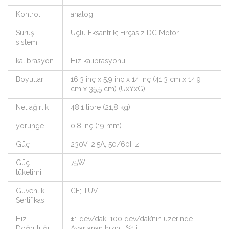
Kontrol
analog
Sürüş
Üçlü Eksantrik; Fırçasız DC Motor
sistemi
kalibrasyon
Hız kalibrasyonu
Boyutlar
16,3 inç x 5,9 inç x 14 inç (41,3 cm x 14,9
cm x 35,5 cm) (UxYxG)
Net ağırlık
48,1 libre (21,8 kg)
yörünge
0,8 inç (19 mm)
Güç
230V, 2.5A, 50/60Hz
Güç
75W
tüketimi
Güvenlik
CE; TÜV
Sertifikası
Hız
±1 dev/dak, 100 dev/dak’nın üzerinde
Doğruluğu
Ayarlanan hızın ±%1’i