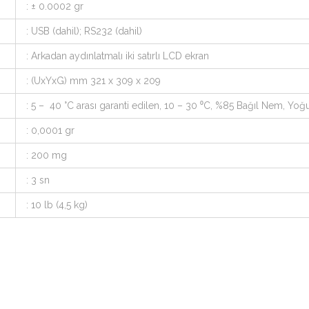
: ± 0.0002 gr
: USB (dahil); RS232 (dahil)
: Arkadan aydınlatmalı iki satırlı LCD ekran
: (UxYxG) mm 321 x 309 x 209
: 5 – 40 °C arası garanti edilen, 10 – 30 ⁰C, %85 Bağıl Nem, Yo
: 0,0001 gr
: 200 mg
: 3 sn
: 10 lb (4,5 kg)