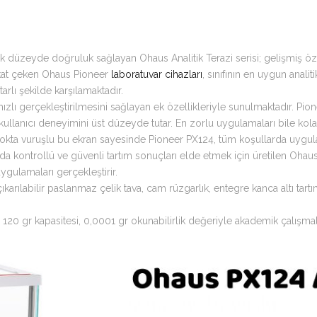
ek düzeyde doğruluk sağlayan Ohaus Analitik Terazi serisi; gelişmiş özel
ikkat çeken Ohaus Pioneer
laboratuvar cihazları
, sınıfının en uygun analit
rlı şekilde karşılamaktadır.
 hızlı gerçekleştirilmesini sağlayan ek özellikleriyle sunulmaktadır. Pion
ullanıcı deneyimini üst düzeyde tutar. En zorlu uygulamaları bile kolay
ir. Nokta vuruşlu bu ekran sayesinde Pioneer PX124, tüm koşullarda uygula
da kontrollü ve güvenli tartım sonuçları elde etmek için üretilen Oha
gulamaları gerçekleştirir.
ıkarılabilir paslanmaz çelik tava, cam rüzgarlık, entegre kanca altı tartı
, 120 gr kapasitesi, 0,0001 gr okunabilirlik değeriyle akademik çalışmal