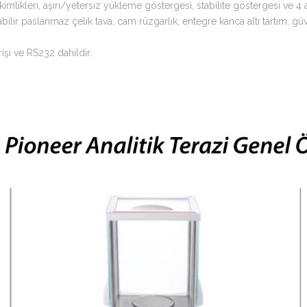
kimlikleri, aşırı/yetersiz yükleme göstergesi, stabilite göstergesi ve 4 a
labilir paslanmaz çelik tava, cam rüzgarlık, entegre kanca altı tartım, gü
işi ve RS232 dahildir.