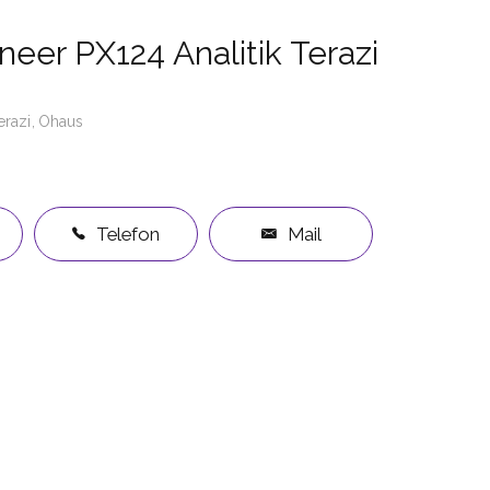
eer PX124 Analitik Terazi
erazi
Ohaus
Telefon
Mail