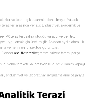
likler ve teknolojik tasarımla donatılmıştır. Yüksek
ik terazileri arasında yer alır. Endüstriyel, akademik ve
eer PX terazileri, sahip olduğu yaratıcı ve yenilikçi
ca uygulamak için üretilmiştir. Arkadan aydınlatmalı iki
ma verilerini en iyi şekilde görüntüler.
us Pioneer
analitik teraziler
; tartım, yüzde tartım, parça
m, güvenlik braketi, kalibrasyon kilidi ve kullanım kapağı
arı, endüstriyel ve laboratuvar uygulamalarını başarıyla