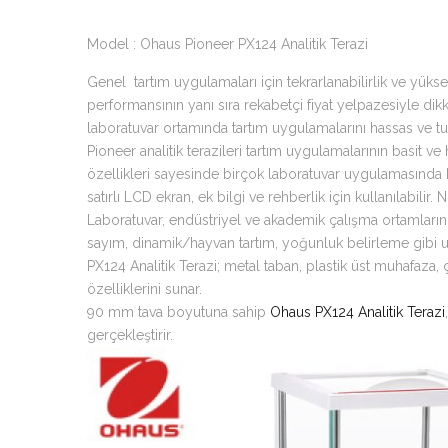
Model : Ohaus Pioneer PX124 Analitik Terazi
Genel tartım uygulamaları için tekrarlanabilirlik ve yüks
performansının yanı sıra rekabetçi fiyat yelpazesiyle d
laboratuvar ortamında tartım uygulamalarını hassas ve tuta
Pioneer analitik terazileri tartım uygulamalarının basit ve
özellikleri sayesinde birçok laboratuvar uygulamasında k
satırlı LCD ekran, ek bilgi ve rehberlik için kullanılabil
Laboratuvar, endüstriyel ve akademik çalışma ortamların
sayım, dinamik/hayvan tartım, yoğunluk belirleme gibi uy
PX124 Analitik Terazi; metal taban, plastik üst muhafaza, ç
özelliklerini sunar.
90 mm tava boyutuna sahip
Ohaus PX124 Analitik Terazi
gerçekleştirir.