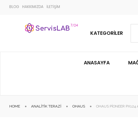
BLOG
HAKKIMIZDA
İLETİŞİM
KATEGORILER
ANASAYFA
MA
HOME
ANALITIK TERAZI
OHAUS
OHAUS PIONEER PX124 