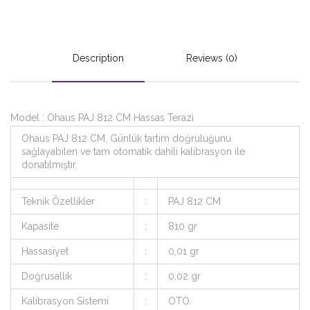
Description
Reviews (0)
Model : Ohaus PAJ 812 CM Hassas Terazi
Ohaus PAJ 812 CM, Günlük tartım doğruluğunu
sağlayabilen ve tam otomatik dahili kalibrasyon ile
donatılmıştır.
Teknik Özellikler
:
PAJ 812 CM
Kapasite
:
810 gr
Hassasiyet
:
0,01 gr
Doğrusallık
:
0,02 gr
Kalibrasyon Sistemi
:
OTO.