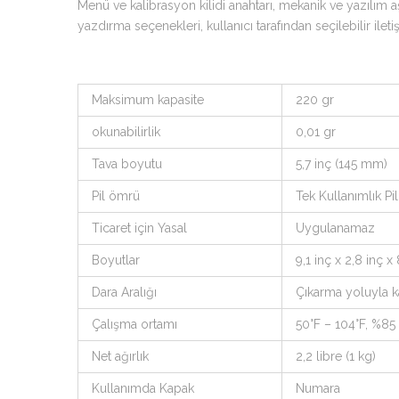
Menü ve kalibrasyon kilidi anahtarı, mekanik ve yazılım a
yazdırma seçenekleri, kullanıcı tarafından seçilebilir iletiş
Maksimum kapasite
220 gr
okunabilirlik
0,01 gr
Tava boyutu
5,7 inç (145 mm)
Pil ömrü
Tek Kullanımlık Pi
Ticaret için Yasal
Uygulanamaz
Boyutlar
9,1 inç x 2,8 inç
Dara Aralığı
Çıkarma yoluyla k
Çalışma ortamı
50°F – 104°F, %8
Net ağırlık
2,2 libre (1 kg)
Kullanımda Kapak
Numara