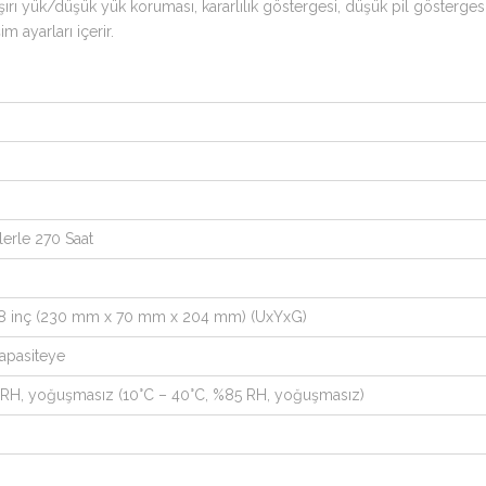
şırı yük/düşük yük koruması, kararlılık göstergesi, düşük pil göstergesi
im ayarları içerir.
llerle 270 Saat
 x 8 inç (230 mm x 70 mm x 204 mm) (UxYxG)
apasiteye
5 RH, yoğuşmasız (10°C – 40°C, %85 RH, yoğuşmasız)