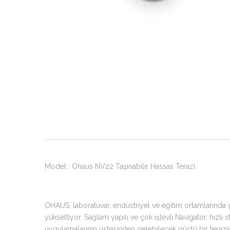
Model : Ohaus NV22 Taşınabilir Hassas Terazi
OHAUS, laboratuvar, endüstriyel ve eğitim ortamlarında g
yükseltiyor. Sağlam yapılı ve çok işlevli Navigator, hızlı 
uygulamalarının üstesinden gelebilecek güçlü bir terazid