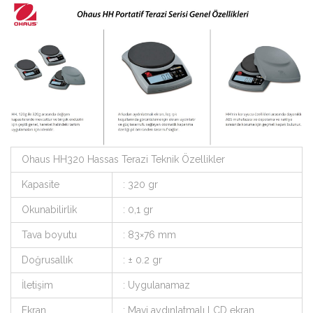
Ohaus HH320 Hassas Terazi Teknik Özellikler
Kapasite
: 320 gr
Okunabilirlik
: 0,1 gr
Tava boyutu
: 83×76 mm
Doğrusallık
: ± 0.2 gr
İletişim
: Uygulanamaz
Ekran
: Mavi aydınlatmalı LCD ekran