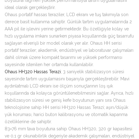
boyutuna rağmen yüksek performansıyla tartım uygulamasını
ideal olarak gerçekleştirir.
Ohaus portatif hassas teraziler, LCD ekranı ve tuş takımıyla son
derece basit kullanıma sahiptir. Günlük tartım uygulamalarında 2
AAA pil ile işlevini yerine getirmektedir. Bu özelliğiyle kolay ve
hızlı uygulama imkanı sunarken piyasa koşullarında güç tasarrufu
sağlayan elverişli bir model olarak yer alır. Ohaus HH serisi
portatif teraziler; akademik, endüstriyel ve laboratuvar çalışmaları
dahil olmak üzere kompakt tasarımı ve yüksek performansı
sayesinde istenilen her ortamda kullanılabilir.
Ohaus HH320 Hassas Terazi
; 3 saniyelik stabilizasyon süresi
sayesinde tartım uygulamasını başarıyla gerçekleştirebilir. Mavi
aydınlatmalı LCD ekranı ise ölçüm sonuçlarının loş ışık
koşullarında da kolayca görüntülenebilmesini sağlar. Ayrıca, hızlı
stabilizasyon süresi ve geniş kefe boyutunun yanı sıra Ohaus
teknolojisine sahip HH serisi HH320 Hassas Terazi; aşırı/düşük
yük koruması, harici buton kalibrasyonu ve otomatik kapanma
özelliklerine de sahiptir.
83×76 mm tava boyutuna sahip Ohaus HH320, 320 gr kapasitesi
ve 0,1 gr okunabilirlik değeriyle akademik çalışmaları, endüstriyel