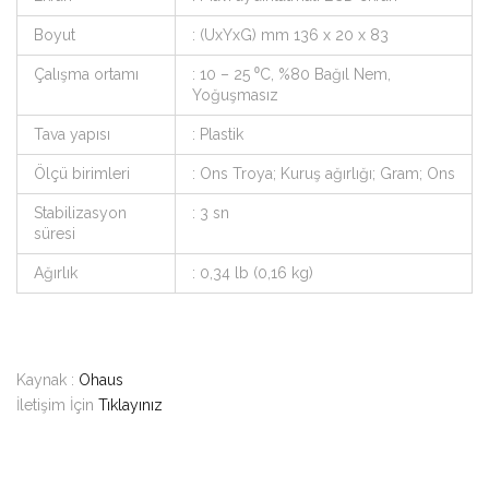
Boyut
: (UxYxG) mm 136 x 20 x 83
Çalışma ortamı
: 10 – 25 ⁰C, %80 Bağıl Nem,
Yoğuşmasız
Tava yapısı
: Plastik
Ölçü birimleri
: Ons Troya; Kuruş ağırlığı; Gram; Ons
Stabilizasyon
: 3 sn
süresi
Ağırlık
: 0,34 lb (0,16 kg)
Kaynak :
Ohaus
İletişim İçin
Tıklayınız