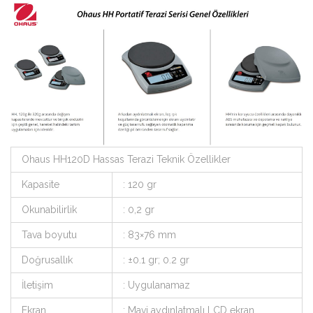
Ohaus HH120D Hassas Terazi Teknik Özellikler
Kapasite
: 120 gr
Okunabilirlik
: 0,2 gr
Tava boyutu
: 83×76 mm
Doğrusallık
: ±0.1 gr; 0.2 gr
İletişim
: Uygulanamaz
Ekran
: Mavi aydınlatmalı LCD ekran