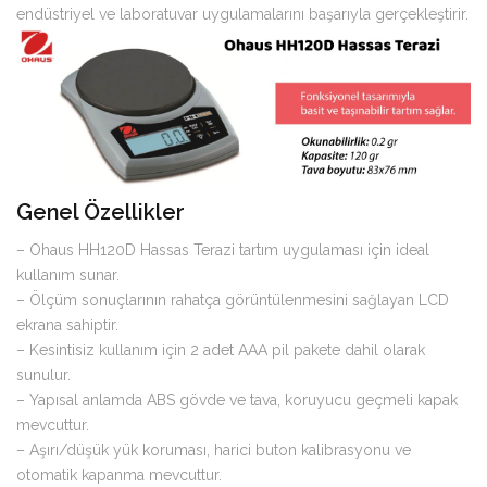
endüstriyel ve laboratuvar uygulamalarını başarıyla gerçekleştirir.
Genel Özellikler
– Ohaus HH120D Hassas Terazi tartım uygulaması için ideal
kullanım sunar.
– Ölçüm sonuçlarının rahatça görüntülenmesini sağlayan LCD
ekrana sahiptir.
– Kesintisiz kullanım için 2 adet AAA pil pakete dahil olarak
sunulur.
– Yapısal anlamda ABS gövde ve tava, koruyucu geçmeli kapak
mevcuttur.
– Aşırı/düşük yük koruması, harici buton kalibrasyonu ve
otomatik kapanma mevcuttur.