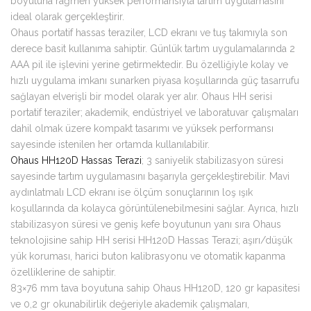
boyutuna rağmen yüksek performansıyla tartım uygulamasını
ideal olarak gerçekleştirir.
Ohaus portatif hassas teraziler, LCD ekranı ve tuş takımıyla son
derece basit kullanıma sahiptir. Günlük tartım uygulamalarında 2
AAA pil ile işlevini yerine getirmektedir. Bu özelliğiyle kolay ve
hızlı uygulama imkanı sunarken piyasa koşullarında güç tasarrufu
sağlayan elverişli bir model olarak yer alır. Ohaus HH serisi
portatif teraziler; akademik, endüstriyel ve laboratuvar çalışmaları
dahil olmak üzere kompakt tasarımı ve yüksek performansı
sayesinde istenilen her ortamda kullanılabilir.
Ohaus HH120D Hassas Terazi
; 3 saniyelik stabilizasyon süresi
sayesinde tartım uygulamasını başarıyla gerçekleştirebilir. Mavi
aydınlatmalı LCD ekranı ise ölçüm sonuçlarının loş ışık
koşullarında da kolayca görüntülenebilmesini sağlar. Ayrıca, hızlı
stabilizasyon süresi ve geniş kefe boyutunun yanı sıra Ohaus
teknolojisine sahip HH serisi HH120D Hassas Terazi; aşırı/düşük
yük koruması, harici buton kalibrasyonu ve otomatik kapanma
özelliklerine de sahiptir.
83×76 mm tava boyutuna sahip Ohaus HH120D, 120 gr kapasitesi
ve 0,2 gr okunabilirlik değeriyle akademik çalışmaları,