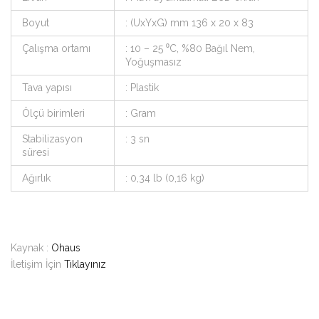
Boyut
: (UxYxG) mm 136 x 20 x 83
Çalışma ortamı
: 10 – 25 ⁰C, %80 Bağıl Nem,
Yoğuşmasız
Tava yapısı
: Plastik
Ölçü birimleri
: Gram
Stabilizasyon
: 3 sn
süresi
Ağırlık
: 0,34 lb (0,16 kg)
Kaynak :
Ohaus
İletişim İçin
Tıklayınız