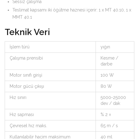
Sessiz çalışma
Teslimat kapsamı iki öğütme haznesi içerir: 1 x MT 40.10, 1 x
MMT 40.1
Teknik Veri
İşlem türü
yığın
Çalışma prensibi
Kesme /
darbe
Motor sınıfı girişi
100 W
Motor gücü çıkışı
80 W
Hız sınırı
5000-25000
dev / dak
Hız sapması
% 2 ±
Çevresel hız maks.
65 m / s
Kullanılabilir hacim maksimum
40 ml