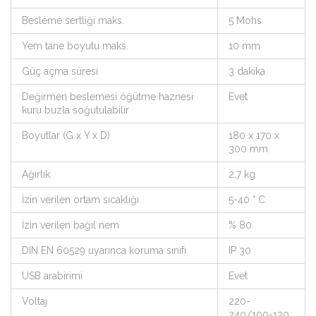
Besleme sertliği maks.
5 Mohs
Yem tane boyutu maks.
10 mm
Güç açma süresi
3 dakika
Değirmen beslemesi öğütme haznesi
Evet
kuru buzla soğutulabilir
Boyutlar (G x Y x D)
180 x 170 x
300 mm
Ağırlık
2,7 kg
İzin verilen ortam sıcaklığı
5-40 ° C
İzin verilen bağıl nem
% 80
DIN EN 60529 uyarınca koruma sınıfı
IP 30
USB arabirimi
Evet
Voltaj
220-
240/100-120