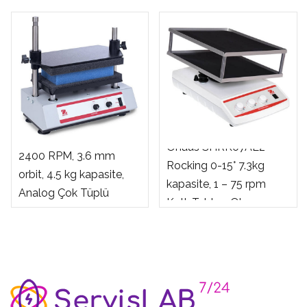
Ohaus VXMTALB 1200-
Ohaus SHRK07AL2
2400 RPM, 3.6 mm
Rocking 0-15° 7.3kg
orbit, 4.5 kg kapasite,
kapasite, 1 – 75 rpm
Analog Çok Tüplü
Katlı Tablası Olan
Vorteks