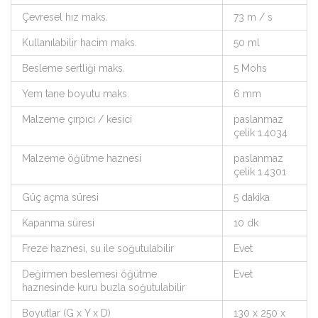
Çevresel hız maks.
73 m / s
Kullanılabilir hacim maks.
50 ml
Besleme sertliği maks.
5 Mohs
Yem tane boyutu maks.
6 mm
Malzeme çırpıcı / kesici
paslanmaz
çelik 1.4034
Malzeme öğütme haznesi
paslanmaz
çelik 1.4301
Güç açma süresi
5 dakika
Kapanma süresi
10 dk
Freze haznesi, su ile soğutulabilir
Evet
Değirmen beslemesi öğütme
Evet
haznesinde kuru buzla soğutulabilir
Boyutlar (G x Y x D)
130 x 250 x