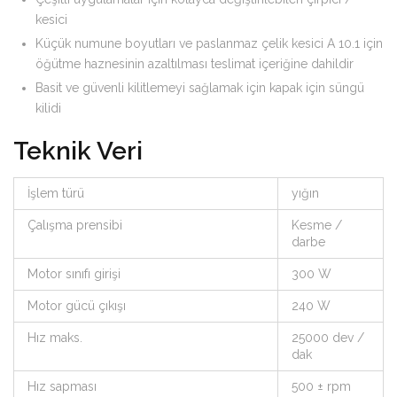
kesici
Küçük numune boyutları ve paslanmaz çelik kesici A 10.1 için
öğütme haznesinin azaltılması teslimat içeriğine dahildir
Basit ve güvenli kilitlemeyi sağlamak için kapak için süngü
kilidi
Teknik Veri
İşlem türü
yığın
Çalışma prensibi
Kesme /
darbe
Motor sınıfı girişi
300 W
Motor gücü çıkışı
240 W
Hız maks.
25000 dev /
dak
Hız sapması
500 ± rpm