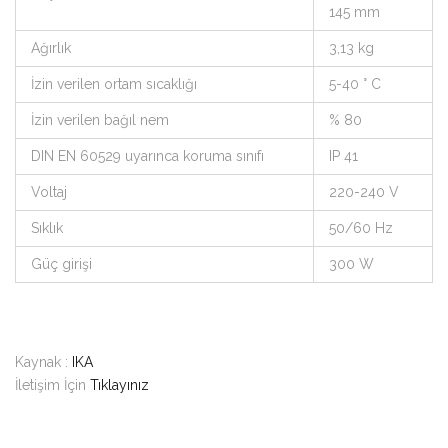
145 mm
Ağırlık
3,13 kg
İzin verilen ortam sıcaklığı
5-40 ° C
İzin verilen bağıl nem
% 80
DIN EN 60529 uyarınca koruma sınıfı
IP 41
Voltaj
220-240 V
Sıklık
50/60 Hz
Güç girişi
300 W
Kaynak :
IKA
İletişim İçin
Tıklayınız