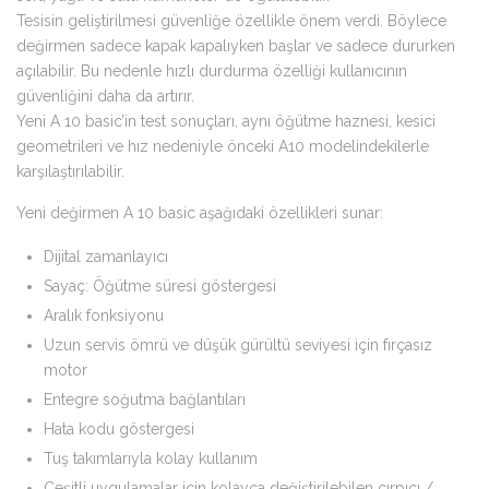
Tesisin geliştirilmesi güvenliğe özellikle önem verdi. Böylece
değirmen sadece kapak kapalıyken başlar ve sadece dururken
açılabilir. Bu nedenle hızlı durdurma özelliği kullanıcının
güvenliğini daha da artırır.
Yeni A 10 basic’in test sonuçları, aynı öğütme haznesi, kesici
geometrileri ve hız nedeniyle önceki A10 modelindekilerle
karşılaştırılabilir.
Yeni değirmen A 10 basic aşağıdaki özellikleri sunar:
Dijital zamanlayıcı
Sayaç: Öğütme süresi göstergesi
Aralık fonksiyonu
Uzun servis ömrü ve düşük gürültü seviyesi için fırçasız
motor
Entegre soğutma bağlantıları
Hata kodu göstergesi
Tuş takımlarıyla kolay kullanım
Çeşitli uygulamalar için kolayca değiştirilebilen çırpıcı /