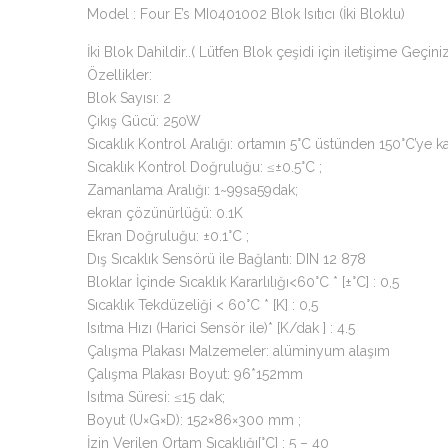
Model : Four E’s MI0401002 Blok Isıtıcı (İki Bloklu)
İki Blok Dahildir..( Lütfen Blok çeşidi için iletişime Geçini
Özellikler:
Blok Sayısı: 2
Çıkış Gücü: 250W
Sıcaklık Kontrol Aralığı: ortamın 5°C üstünden 150°C’ye k
Sıcaklık Kontrol Doğruluğu: ≤±0.5°C ;
Zamanlama Aralığı: 1~99sa59dak;
ekran çözünürlüğü: 0.1K
Ekran Doğruluğu: ±0.1°C ;
Dış Sıcaklık Sensörü ile Bağlantı: DIN 12 878
Bloklar İçinde Sıcaklık Kararlılığı<60°C * [±°C] : 0,5
Sıcaklık Tekdüzeliği < 60°C * [K] : 0,5
Isıtma Hızı (Harici Sensör ile)* [K/dak ] : 4.5
Çalışma Plakası Malzemeler: alüminyum alaşım
Çalışma Plakası Boyut: 96*152mm
Isıtma Süresi: ≤15 dak;
Boyut (U×G×D): 152×86×300 mm ;
İzin Verilen Ortam Sıcaklığı[°C] : 5 – 40