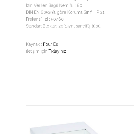
İzin Verilen Bağıl Nem[%] : 80
DIN EN 60529’a göre Koruma Sınıfı : IP 21
Frekans[Hz] : 50/60
Standart Bloklar: 20*1.5ml santrifüj tüpü;
Kaynak :
Four E’s
İletişim İçin
Tıklayınız