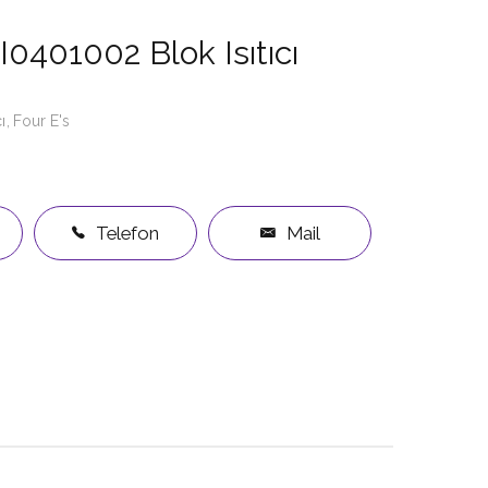
I0401002 Blok Isıtıcı
ı
Four E's
Telefon
Mail