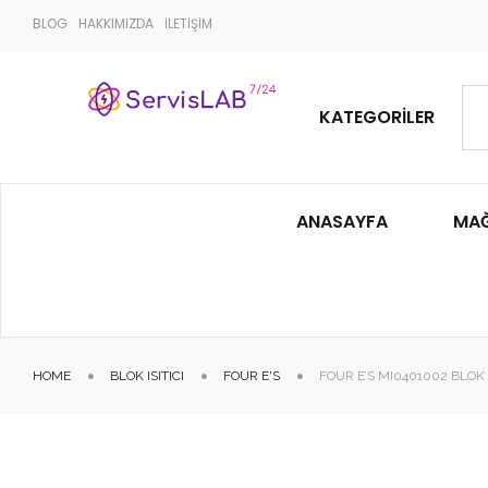
BLOG
HAKKIMIZDA
İLETİŞİM
KATEGORILER
ANASAYFA
MA
HOME
BLOK ISITICI
FOUR E'S
FOUR E’S MI0401002 BLOK I